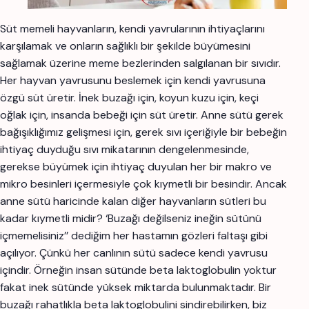
Süt memeli hayvanların, kendi yavrularının ihtiyaçlarını
karşılamak ve onların sağlıklı bir şekilde büyümesini
sağlamak üzerine meme bezlerinden salgılanan bir sıvıdır.
Her hayvan yavrusunu beslemek için kendi yavrusuna
özgü süt üretir. İnek buzağı için, koyun kuzu için, keçi
oğlak için, insanda bebeği için süt üretir. Anne sütü gerek
bağışıklığımız gelişmesi için, gerek sıvı içeriğiyle bir bebeğin
ihtiyaç duyduğu sıvı mikatarının dengelenmesinde,
gerekse büyümek için ihtiyaç duyulan her bir makro ve
mikro besinleri içermesiyle çok kıymetli bir besindir. Ancak
anne sütü haricinde kalan diğer hayvanların sütleri bu
kadar kıymetli midir? ‘Buzağı değilseniz ineğin sütünü
içmemelisiniz’’ dediğim her hastamın gözleri faltaşı gibi
açılıyor. Çünkü her canlının sütü sadece kendi yavrusu
içindir. Örneğin insan sütünde beta laktoglobulin yoktur
fakat inek sütünde yüksek miktarda bulunmaktadır. Bir
buzağı rahatlıkla beta laktoglobulini sindirebilirken, biz