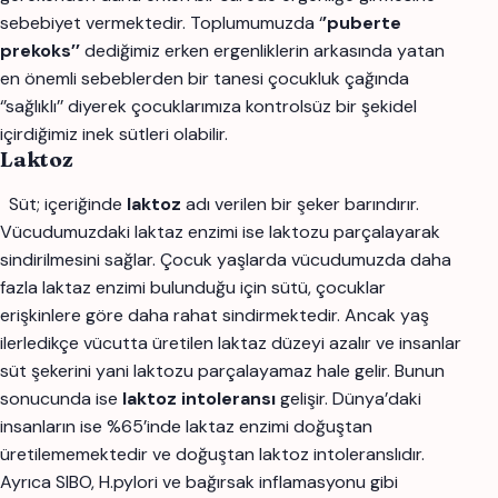
sebebiyet vermektedir. Toplumumuzda ‘
’puberte
prekoks’’
dediğimiz erken ergenliklerin arkasında yatan
en önemli sebeblerden bir tanesi çocukluk çağında
‘’sağlıklı’’ diyerek çocuklarımıza kontrolsüz bir şekidel
içirdiğimiz inek sütleri olabilir.
Laktoz
Süt; içeriğinde
laktoz
adı verilen bir şeker barındırır.
Vücudumuzdaki laktaz enzimi ise laktozu parçalayarak
sindirilmesini sağlar. Çocuk yaşlarda vücudumuzda daha
fazla laktaz enzimi bulunduğu için sütü, çocuklar
erişkinlere göre daha rahat sindirmektedir. Ancak yaş
ilerledikçe vücutta üretilen laktaz düzeyi azalır ve insanlar
süt şekerini yani laktozu parçalayamaz hale gelir. Bunun
sonucunda ise
laktoz intoleransı
gelişir. Dünya’daki
insanların ise %65’inde laktaz enzimi doğuştan
üretilememektedir ve doğuştan laktoz intoleranslıdır.
Ayrıca SIBO, H.pylori ve bağırsak inflamasyonu gibi