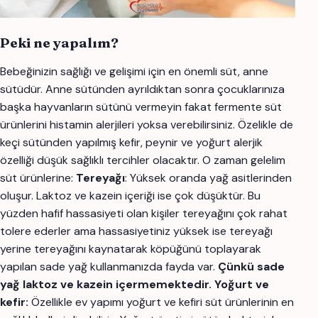
Peki ne yapalım?
Bebeğinizin sağlığı ve gelişimi için en önemli süt, anne
sütüdür. Anne sütünden ayrıldıktan sonra çocuklarınıza
başka hayvanların sütünü vermeyin fakat fermente süt
ürünlerini histamin alerjileri yoksa verebilirsiniz. Özelikle de
keçi sütünden yapılmış kefir, peynir ve yoğurt alerjik
özelliği düşük sağlıklı tercihler olacaktır. O zaman gelelim
süt ürünlerine:
Tereyağı
: Yüksek oranda yağ asitlerinden
oluşur. Laktoz ve kazein içeriği ise çok düşüktür. Bu
yüzden hafif hassasiyeti olan kişiler tereyağını çok rahat
tolere ederler ama hassasiyetiniz yüksek ise tereyağı
yerine tereyağını kaynatarak köpüğünü toplayarak
yapılan sade yağ kullanmanızda fayda var.
Çünkü sade
yağ laktoz ve kazein içermemektedir.
Yoğurt ve
kefir:
Özellikle ev yapımı yoğurt ve kefiri süt ürünlerinin en