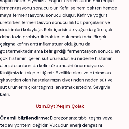
sağlıklı halleri diyebiliriz. Yoğurt üretimi sütün bakteriyle
fermentasyonu sonucu olur. Kefir ise hem bakteri hemde
maya fermentasyonu sonucu oluşur. Kefir ve yoğurt
üretilirken fermentasyon sonucu laktoz parçalanır ve
sindirimleri kolaylaşır. Kefir içerisinde yoğurda göre çok
daha fazla probiyotik bakteri bulunmaktadır. Birçok
çalışma kefirin anti inflamatuar olduğunu da
göstermektedir ama kefir girdiği fermentasyon sonucu en
çok histamin içeren süt ürünüdür. Bu nedenle histamin
alerjisi olanların da kefir tüketmesini önermeiyoruz.
Kliniğimizde takip ettiğimiz özellikle alerji ve otoimmun
şikayetleri olan hastalarımızın diyetinden neden süt ve
süt ürünlerini çıkarttığımızı anlatmak istedim. Sevgiyle
kalın.
Uzm.Dyt.Yeşim Çolak
Önemli bilgilendirme:
Biorezonans; tıbbi teşhis veya
tedavi yöntemi değildir. Vücudun enerji dengesini