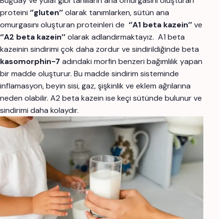
Buğday ve yulaf gibi tahılların ana omurgasını oluşturan
proteini
‘’gluten’’
olarak tanımlarken, sütün ana
omurgasını oluşturan proteinleri de
‘’A1 beta kazein’’
ve
‘’A2 beta kazein’’
olarak adlandırmaktayız. A1 beta
kazeinin sindirimi çok daha zordur ve sindirildiğinde beta
kasomorphin-7
adındaki morfin benzeri bağımlılık yapan
bir madde oluşturur. Bu madde sindirim sisteminde
inflamasyon, beyin sisi, gaz, şişkinlik ve eklem ağrılarına
neden olabilir. A2 beta kazein ise keçi sütünde bulunur ve
sindirimi daha kolaydır.