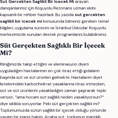
Sut Gercekten Saglikli Bir Icecek Mi
arayan
danışanlarımız için Koşuyolu Rezonans uzman ekibi
kapsamlı bir rehber hazırladı. Bu yazıda
sut gercekten
saglikli bir icecek mi
konusunda bilmeniz gereken temel
bilgileri, uygulama sürecini ve İstanbul Üsküdar Koşuyolu
merkezimizde sunulan destek programlarını bulabilirsiniz.
Süt Gerçekten Sağlıklı Bir İçecek
Mi?
Kliniğimizde takip ettiğim ve eleminasyon diyeti
uyguladığım hastalarımın en çok itiraz ettiği gıdaların
başında süt ve süt ürünleri gelmekte. Hastalarım diyet
listelerindeki karbonhidrrat yasaklarına itiraz etmezken,
süt ve süt ürünlerini yasakladığım zaman şaşırarak tepki
veriyor, ‘’ama hocam süt sağlıklı neden yasaklıyorsun?’’
diye sıklıkla soruyorlar. Peki süt gerçekten sağlıklı mı?
Toplumumuzda sütün sağlıklı bir içecek olduğu yönünde
yaygın bir inanış hakim. Acaba süt, toplumun inandığı