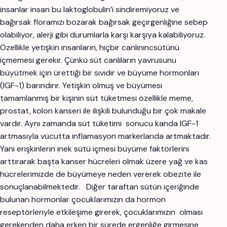
insanlar insan bu laktoglobulin’i sindiremiyoruz ve
bağırsak floramızı bozarak bağırsak geçirgenliğine sebep
olabiliyor, alerji gibi durumlarla karşı karşıya kalabiliyoruz.
Özellikle yetişkin insanların, hiçbir canlınıncsütünü
içmemesi gerekir. Çünkü süt canlıların yavrusunu
büyütmek için ürettiği bir sıvıdır ve büyüme hormonları
(IGF-1) barındırır. Yetişkin olmuş ve büyümesi
tamamlanmış bir kişinin süt tüketmesi özellikle meme,
prostat, kolon kanseri ile ilişkili bulunduğu bir çok makale
vardır. Aynı zamanda süt tüketimi sonucu kanda IGF-1
artmasıyla vücutta inflamasyon markerlarıda artmaktadır.
Yani erişkinlerin inek sütü içmesi büyüme faktörlerini
arttırarak başta kanser hücreleri olmak üzere yağ ve kas
hücrelerimizde de büyümeye neden vererek obezite ile
sonuçlanabilmektedir. Diğer taraftan sütün içeriğinde
bulunan hormonlar çocuklarımızın da hormon
reseptörleriyle etkileşime girerek, çocuklarımızın olması
gerekenden daha erken bir sürede ergenliğe girmesine