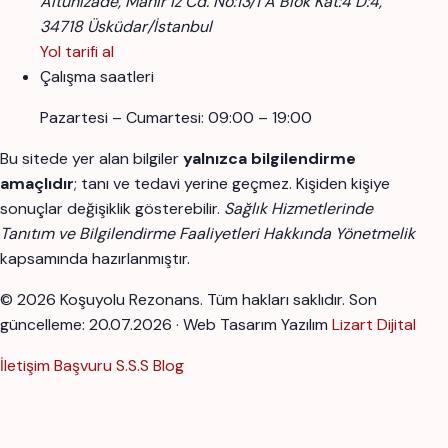
Altunizade, Mahir İz Cd. No:13/1 A Blok Kat:4 D:4,
34718 Üsküdar/İstanbul
Yol tarifi al
Çalışma saatleri
Pazartesi – Cumartesi: 09:00 – 19:00
Bu sitede yer alan bilgiler
yalnızca bilgilendirme
amaçlıdır
; tanı ve tedavi yerine geçmez. Kişiden kişiye
sonuçlar değişiklik gösterebilir.
Sağlık Hizmetlerinde
Tanıtım ve Bilgilendirme Faaliyetleri Hakkında Yönetmelik
kapsamında hazırlanmıştır.
© 2026 Koşuyolu Rezonans. Tüm hakları saklıdır.
Son
güncelleme: 20.07.2026 · Web Tasarım Yazılım
Lizart Dijital
İletişim
Başvuru
S.S.S
Blog