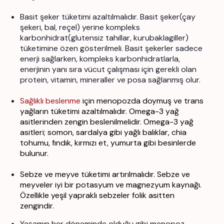
Basit şeker tüketimi azaltılmalıdır. Basit şeker(çay
şekeri, bal, reçel) yerine kompleks
karbonhidrat(glutensiz tahıllar, kurubaklagiller)
tüketimine özen gösterilmeli. Basit şekerler sadece
enerji sağlarken, kompleks karbonhidratlarla,
enerjinin yanı sıra vücut çalışması için gerekli olan
protein, vitamin, mineraller ve posa sağlanmış olur.
Sağlıklı beslenme
için menopozda doymuş ve trans
yağların tüketimi azaltılmalıdır. Omega-3 yağ
asitlerinden zengin beslenilmelidir. Omega-3 yağ
asitleri; somon, sardalya gibi yağlı balıklar, chia
tohumu, fındık, kırmızı et, yumurta gibi besinlerde
bulunur.
Sebze ve meyve tüketimi artırılmalıdır. Sebze ve
meyveler iyi bir potasyum ve magnezyum kaynağı.
Özellikle yeşil yapraklı sebzeler folik asitten
zengindir.
Yaşamın her döneminde olduğu gibi menopoz