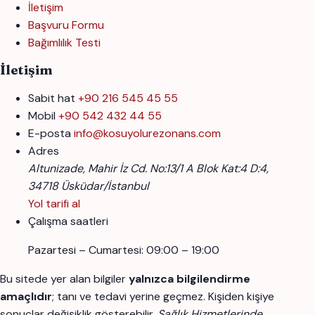
İletişim
Başvuru Formu
Bağımlılık Testi
İletişim
Sabit hat
+90 216 545 45 55
Mobil
+90 542 432 44 55
E-posta
info@kosuyolurezonans.com
Adres
Altunizade, Mahir İz Cd. No:13/1 A Blok Kat:4 D:4,
34718 Üsküdar/İstanbul
Yol tarifi al
Çalışma saatleri
Pazartesi – Cumartesi: 09:00 – 19:00
Bu sitede yer alan bilgiler
yalnızca bilgilendirme
amaçlıdır
; tanı ve tedavi yerine geçmez. Kişiden kişiye
sonuçlar değişiklik gösterebilir.
Sağlık Hizmetlerinde