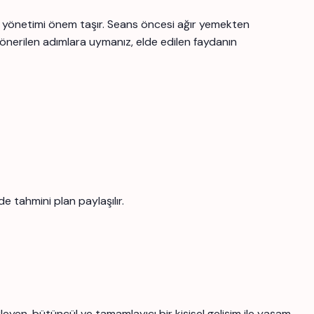
es yönetimi önem taşır. Seans öncesi ağır yemekten
a önerilen adımlara uymanız, elde edilen faydanın
 tahmini plan paylaşılır.
yen, bütüncül ve tamamlayıcı bir kişisel gelişim ile yaşam