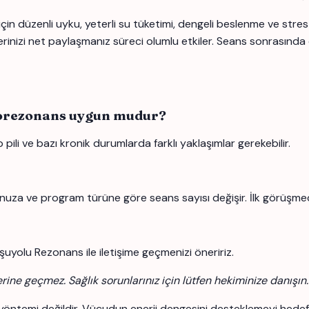
çin düzenli uyku, yeterli su tüketimi, dengeli beslenme ve str
flerinizi net paylaşmanız süreci olumlu etkiler. Seans sonrasınd
iorezonans uygun mudur?
pili ve bazı kronik durumlarda farklı yaklaşımlar gerekebilir.
nuza ve program türüne göre seans sayısı değişir. İlk görüşmede
şuyolu Rezonans ile iletişime geçmenizi öneririz.
erine geçmez. Sağlık sorunlarınız için lütfen hekiminize danışın.
yöntemi değildir. Vücudun enerji dengesini desteklemeyi hedefle