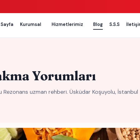
 Sayfa
Kurumsal
Hizmetlerimiz
Blog
S.S.S
İletiş
rakma Yorumları
 Rezonans uzman rehberi. Üsküdar Koşuyolu, İstanbul bi