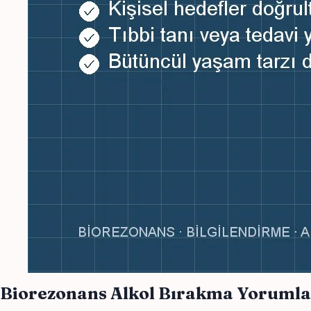
Biorezonans Alkol Bırakma Yorumla