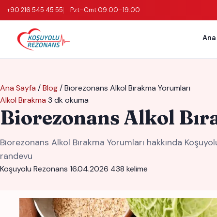
+90 216 545 45 55
Pzt–Cmt 09:00–19:00
Ana
Ana Sayfa
/
Blog
/
Biorezonans Alkol Bırakma Yorumları
Alkol Bırakma
3 dk okuma
Biorezonans Alkol Bı
Biorezonans Alkol Bırakma Yorumları hakkında Koşuyolu
randevu
Koşuyolu Rezonans
16.04.2026
438 kelime