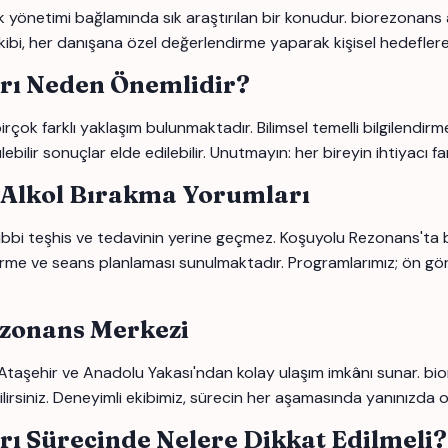
ık yönetimi bağlamında sık araştırılan bir konudur. biorezonans
ibi, her danışana özel değerlendirme yaparak kişisel hedeflere 
rı Neden Önemlidir?
k farklı yaklaşım bulunmaktadır. Bilimsel temelli bilgilendir
lir sonuçlar elde edilebilir. Unutmayın: her bireyin ihtiyacı fark
 Alkol Bırakma Yorumları
 tıbbi teşhis ve tedavinin yerine geçmez. Koşuyolu Rezonans'ta
rme ve seans planlaması sunulmaktadır. Programlarımız; ön gö
ezonans Merkezi
Ataşehir ve Anadolu Yakası'ndan kolay ulaşım imkânı sunar. bio
ilirsiniz. Deneyimli ekibimiz, sürecin her aşamasında yanınızda 
ı Sürecinde Nelere Dikkat Edilmeli?