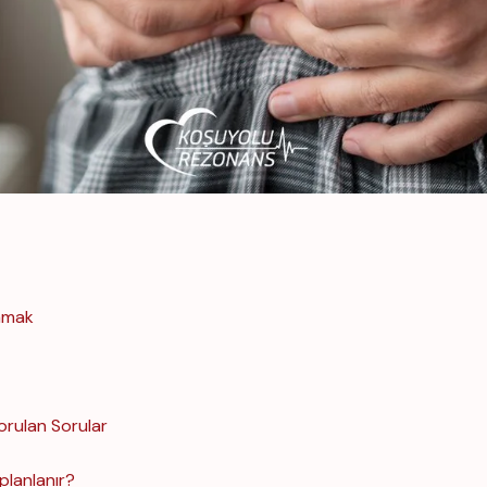
lamak
orulan Sorular
planlanır?