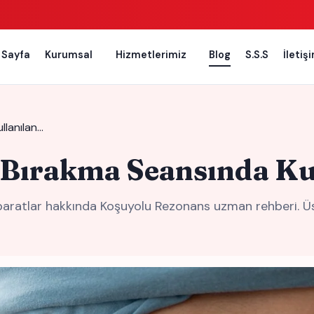
 Sayfa
Kurumsal
Hizmetlerimiz
Blog
S.S.S
İletiş
llanılan…
a Bırakma Seansında Ku
Aparatlar hakkında Koşuyolu Rezonans uzman rehberi. Ü