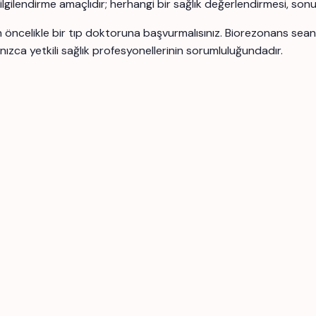
 bilgilendirme amaçlıdır; herhangi bir sağlık değerlendirmesi, son
için öncelikle bir tıp doktoruna başvurmalısınız. Biorezonans se
nızca yetkili sağlık profesyonellerinin sorumluluğundadır.