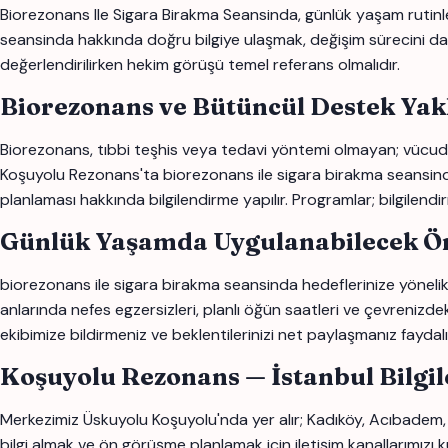
Biorezonans Ile Sigara Birakma Seansinda, günlük yaşam rutinleri,
seansinda hakkında doğru bilgiye ulaşmak, değişim sürecini daha b
değerlendirilirken hekim görüşü temel referans olmalıdır.
Biorezonans ve Bütüncül Destek Yak
Biorezonans, tıbbi teşhis veya tedavi yöntemi olmayan; vücudun
Koşuyolu Rezonans'ta biorezonans ile sigara birakma seansinda ile
planlaması hakkında bilgilendirme yapılır. Programlar; bilgilendi
Günlük Yaşamda Uygulanabilecek Ön
biorezonans ile sigara birakma seansinda hedeflerinize yönelik s
anlarında nefes egzersizleri, planlı öğün saatleri ve çevrenizdek
ekibimize bildirmeniz ve beklentilerinizi net paylaşmanız faydalı o
Koşuyolu Rezonans — İstanbul Bilgi
Merkezimiz Üskuyolu Koşuyolu'nda yer alır; Kadıköy, Acıbadem,
bilgi almak ve ön görüşme planlamak için iletişim kanallarımızı ku