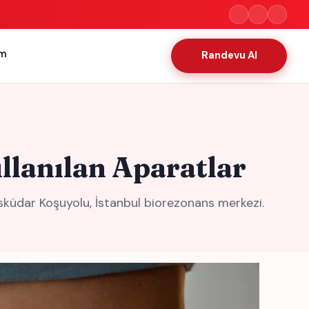
im
Randevu Al
llanılan Aparatlar
sküdar Koşuyolu, İstanbul biorezonans merkezi.