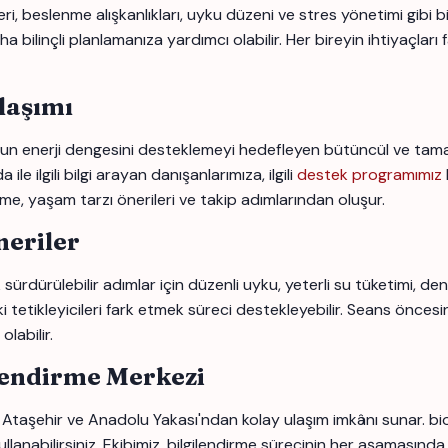
 beslenme alışkanlıkları, uyku düzeni ve stres yönetimi gibi birç
ilinçli planlamanıza yardımcı olabilir. Her bireyin ihtiyaçları fa
laşımı
 enerji dengesini desteklemeyi hedefleyen bütüncül ve tamamlay
 ilgili bilgi arayan danışanlarımıza, ilgili
destek programımız
rme, yaşam tarzı önerileri ve takip adımlarından oluşur.
eriler
ürdürülebilir adımlar için düzenli uyku, yeterli su tüketimi, den
i tetikleyicileri fark etmek süreci destekleyebilir. Seans öncesi
labilir.
lendirme Merkezi
 Ataşehir ve Anadolu Yakası'ndan kolay ulaşım imkânı sunar. b
llanabilirsiniz. Ekibimiz, bilgilendirme sürecinin her aşamasında 