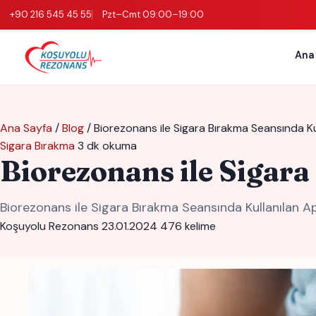
+90 216 545 45 55
Pzt–Cmt 09:00–19:00
Ana
Ana Sayfa
/
Blog
/
Biorezonans ile Sigara Bırakma Seansında Ku
Sigara Bırakma
3 dk okuma
Biorezonans ile Sigar
Biorezonans ile Sigara Bırakma Seansında Kullanılan 
Koşuyolu Rezonans
23.01.2024
476 kelime