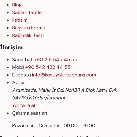
Blog
Sağlıklı Tarifler
İletişim
Başvuru Formu
Bağımlılık Testi
İletişim
Sabit hat
+90 216 545 45 55
Mobil
+90 542 432 44 55
E-posta
info@kosuyolurezonans.com
Adres
Altunizade, Mahir İz Cd. No:13/1 A Blok Kat:4 D:4,
34718 Üsküdar/İstanbul
Yol tarifi al
Çalışma saatleri
Pazartesi – Cumartesi: 09:00 – 19:00