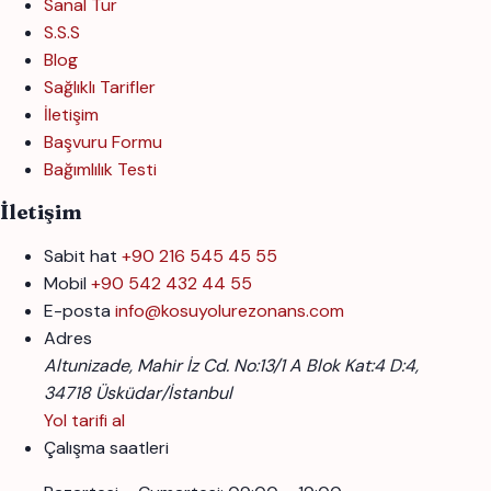
Sanal Tur
S.S.S
Blog
Sağlıklı Tarifler
İletişim
Başvuru Formu
Bağımlılık Testi
İletişim
Sabit hat
+90 216 545 45 55
Mobil
+90 542 432 44 55
E-posta
info@kosuyolurezonans.com
Adres
Altunizade, Mahir İz Cd. No:13/1 A Blok Kat:4 D:4,
34718 Üsküdar/İstanbul
Yol tarifi al
Çalışma saatleri