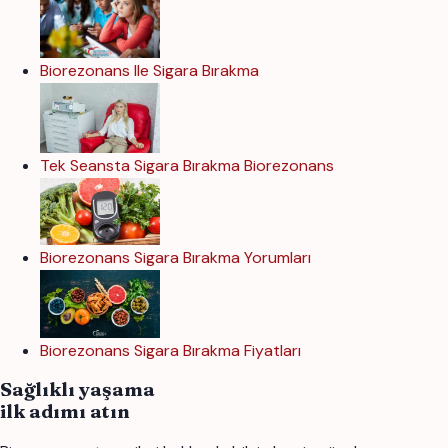
Biorezonans Ile Sigara Bırakma
Tek Seansta Sigara Bırakma Biorezonans
Biorezonans Sigara Bırakma Yorumları
Biorezonans Sigara Bırakma Fiyatları
Sağlıklı yaşama
ilk adımı atın