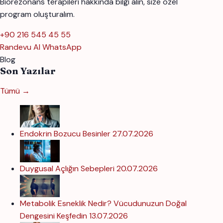
Biorezonans terapileri hakkında bilgi alın, size özel
program oluşturalım.
+90 216 545 45 55
Randevu Al
WhatsApp
Blog
Son Yazılar
Tümü →
Endokrin Bozucu Besinler
27.07.2026
Duygusal Açlığın Sebepleri
20.07.2026
Metabolik Esneklik Nedir? Vücudunuzun Doğal
Dengesini Keşfedin
13.07.2026