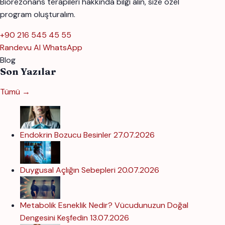
Biorezonans terapileri hakkında bilgi alın, size özel
program oluşturalım.
+90 216 545 45 55
Randevu Al
WhatsApp
Blog
Son Yazılar
Tümü →
Endokrin Bozucu Besinler
27.07.2026
Duygusal Açlığın Sebepleri
20.07.2026
Metabolik Esneklik Nedir? Vücudunuzun Doğal
Dengesini Keşfedin
13.07.2026