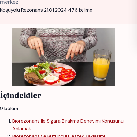
merkezi.
Koşuyolu Rezonans
21.01.2024
476 kelime
İçindekiler
9 bölüm
Biorezonans Ile Sigara Birakma Deneyimi Konusunu
Anlamak
Biorezonans ve Bütüncül Destek Yaklaşımı