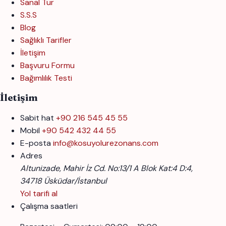
Sanal Tur
S.S.S
Blog
Sağlıklı Tarifler
İletişim
Başvuru Formu
Bağımlılık Testi
İletişim
Sabit hat
+90 216 545 45 55
Mobil
+90 542 432 44 55
E-posta
info@kosuyolurezonans.com
Adres
Altunizade, Mahir İz Cd. No:13/1 A Blok Kat:4 D:4,
34718 Üsküdar/İstanbul
Yol tarifi al
Çalışma saatleri