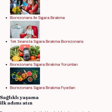
Biorezonans Ile Sigara Bırakma
Tek Seansta Sigara Bırakma Biorezonans
Biorezonans Sigara Bırakma Yorumları
Biorezonans Sigara Bırakma Fiyatları
Sağlıklı yaşama
ilk adımı atın