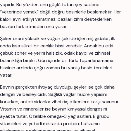
yapıdır. Bu yüzden onu güçlü tutan şey sadece
“yeterince yemek” değil, doğru besinlerle beslemektir. Her
kalori aynı etkiyi yaratmaz; bazıları zihni desteklerken
bazıları fark etmeden onu yorar.
Şeker oranı yüksek ve yoğun şekilde işlenmiş gıdalar, ilk
anda kısa süreli bir canlılık hissi verebilir. Ancak bu etki
çabuk söner ve yerini halsizlik, odak kaybı ve zihinsel
bulanıklığa bırakır. Gün içinde bir türlü toparlanamama
hissinin ardında çoğu zaman bu yanlış besin tercihleri
yatar.
Beynin gerçekten ihtiyaç duyduğu şeyler ise çok daha
dengeli ve besleyicidir. Sağlıklı yağlar hücre yapısını
korurken, antioksidanlar zihni dış etkenlere karşı savunur.
Vitamin ve mineraller ise beynin kimyasal dengesini
ayakta tutar. Özellikle omega-3 yağ asitleri, B grubu
vitaminleri ve yeterli miktarda protein; hafızanın
güçlenmesi, odaklanmanın artması ve zihinsel