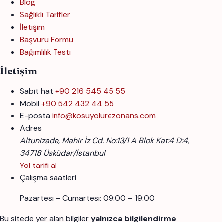
Blog
Sağlıklı Tarifler
İletişim
Başvuru Formu
Bağımlılık Testi
İletişim
Sabit hat
+90 216 545 45 55
Mobil
+90 542 432 44 55
E-posta
info@kosuyolurezonans.com
Adres
Altunizade, Mahir İz Cd. No:13/1 A Blok Kat:4 D:4,
34718 Üsküdar/İstanbul
Yol tarifi al
Çalışma saatleri
Pazartesi – Cumartesi: 09:00 – 19:00
Bu sitede yer alan bilgiler
yalnızca bilgilendirme