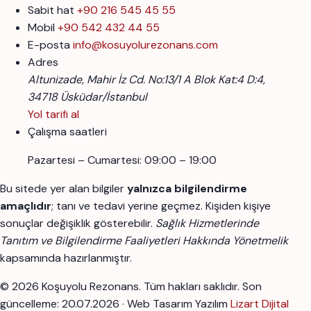
Sabit hat
+90 216 545 45 55
Mobil
+90 542 432 44 55
E-posta
info@kosuyolurezonans.com
Adres
Altunizade, Mahir İz Cd. No:13/1 A Blok Kat:4 D:4,
34718 Üsküdar/İstanbul
Yol tarifi al
Çalışma saatleri
Pazartesi – Cumartesi: 09:00 – 19:00
Bu sitede yer alan bilgiler
yalnızca bilgilendirme
amaçlıdır
; tanı ve tedavi yerine geçmez. Kişiden kişiye
sonuçlar değişiklik gösterebilir.
Sağlık Hizmetlerinde
Tanıtım ve Bilgilendirme Faaliyetleri Hakkında Yönetmelik
kapsamında hazırlanmıştır.
© 2026 Koşuyolu Rezonans. Tüm hakları saklıdır.
Son
güncelleme: 20.07.2026 · Web Tasarım Yazılım
Lizart Dijital