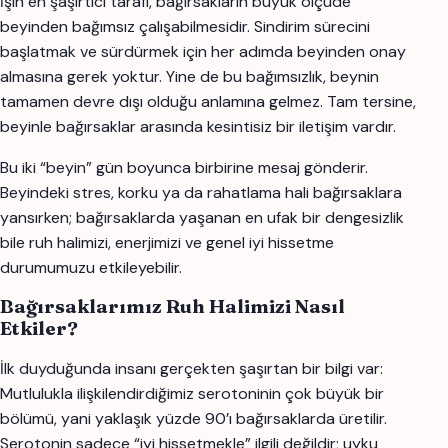
İşin en şaşırtıcı tarafı, bağırsakların büyük ölçüde
beyinden bağımsız çalışabilmesidir. Sindirim sürecini
başlatmak ve sürdürmek için her adımda beyinden onay
almasına gerek yoktur. Yine de bu bağımsızlık, beynin
tamamen devre dışı olduğu anlamına gelmez. Tam tersine,
beyinle bağırsaklar arasında kesintisiz bir iletişim vardır.
Bu iki “beyin” gün boyunca birbirine mesaj gönderir.
Beyindeki stres, korku ya da rahatlama hali bağırsaklara
yansırken; bağırsaklarda yaşanan en ufak bir dengesizlik
bile ruh halimizi, enerjimizi ve genel iyi hissetme
durumumuzu etkileyebilir.
Bağırsaklarımız Ruh Halimizi Nasıl
Etkiler?
İlk duyduğunda insanı gerçekten şaşırtan bir bilgi var:
Mutlulukla ilişkilendirdiğimiz serotoninin çok büyük bir
bölümü, yani yaklaşık yüzde 90’ı bağırsaklarda üretilir.
Serotonin sadece “iyi hissetmekle” ilgili değildir; uyku