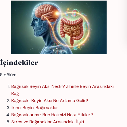
İçindekiler
8 bölüm
Bağırsak Beyin Aksı Nedir? Zihinle Beyin Arasındaki
Bağ
Bağırsak–Beyin Aksı Ne Anlama Gelir?
İkinci Beyin: Bağırsaklar
Bağırsaklarımız Ruh Halimizi Nasıl Etkiler?
Stres ve Bağırsaklar Arasındaki İlişki