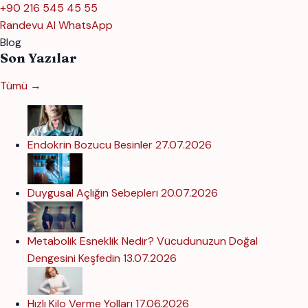
+90 216 545 45 55
Randevu Al
WhatsApp
Blog
Son Yazılar
Tümü →
Endokrin Bozucu Besinler
27.07.2026
Duygusal Açlığın Sebepleri
20.07.2026
Metabolik Esneklik Nedir? Vücudunuzun Doğal
Dengesini Keşfedin
13.07.2026
Hızlı Kilo Verme Yolları
17.06.2026