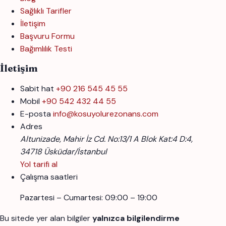
Sağlıklı Tarifler
İletişim
Başvuru Formu
Bağımlılık Testi
İletişim
Sabit hat
+90 216 545 45 55
Mobil
+90 542 432 44 55
E-posta
info@kosuyolurezonans.com
Adres
Altunizade, Mahir İz Cd. No:13/1 A Blok Kat:4 D:4,
34718 Üsküdar/İstanbul
Yol tarifi al
Çalışma saatleri
Pazartesi – Cumartesi: 09:00 – 19:00
Bu sitede yer alan bilgiler
yalnızca bilgilendirme