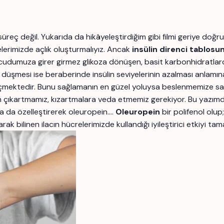
süreç değil. Yukarıda da hikâyeleştirdiğim gibi filmi geriye doğr
elerimizde açlık oluşturmalıyız. Ancak
insülin direnci tablosu
 vücudumuza girer girmez glikoza dönüşen, basit karbonhidratla
düşmesi ise beraberinde insülin seviyelerinin azalması anlamına
ektedir. Bunu sağlamanın en güzel yoluysa beslenmemize sağlıklı
 çıkartmamız, kızartmalara veda etmemiz gerekiyor. Bu yazımd
a da özelleştirerek oleuropein….
Oleuropein
bir polifenol olup
arak bilinen ilacın hücrelerimizde kullandığı iyileştirici etkiyi 