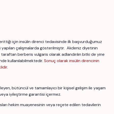
rittiği için insülin direnci tedavisinde ilk başvurduğumuz
i yapılan çalışmalarda gösterilmiştir. Akdeniz diyetinin
araftan berberis vulgaris olarak adlandırılın bitki de yine
de kullanılabilmektedir.
Sonuç olarak insülin direncinin
idir.
yen, bütüncül ve tamamlayıcı bir kişisel gelişim ile yaşam
 veya iyileştirme garantisi içermez.
ansları hekim muayenesinin veya reçete edilen tedavilerin