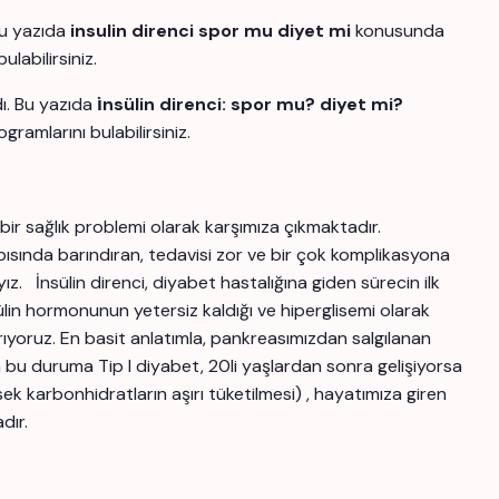
Bu yazıda
insulin direnci spor mu diyet mi
konusunda
labilirsiniz.
ı. Bu yazıda
i̇nsülin direnci: spor mu? diyet mi?
amlarını bulabilirsiniz.
bir sağlık problemi olarak karşımıza çıkmaktadır.
ısında barındıran, tedavisi zor ve bir çok komplikasyona
. İnsülin direnci, diyabet hastalığına giden sürecin ilk
lin hormonunun yetersiz kaldığı ve hiperglisemi olarak
yırıyoruz. En basit anlatımla, pankreasımızdan salgılanan
bu duruma Tip I diyabet, 20li yaşlardan sonra gelişiyorsa
k karbonhidratların aşırı tüketilmesi) , hayatımıza giren
adır.