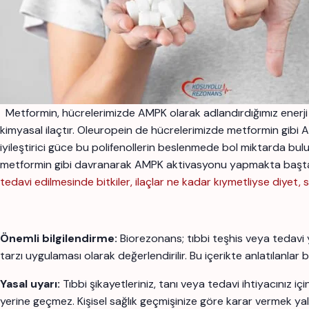
Metformin, hücrelerimizde AMPK olarak adlandırdığımız enerji ür
kimyasal ilaçtır. Oleuropein de hücrelerimizde metformin gibi AMP
iyileştirici güce bu polifenollerin beslenmede bol miktarda bulu
metformin gibi davranarak AMPK aktivasyonu yapmakta başta ins
tedavi edilmesinde bitkiler, ilaçlar ne kadar kıymetliyse diyet,
Önemli bilgilendirme:
Biorezonans; tıbbi teşhis veya tedavi 
tarzı uygulaması olarak değerlendirilir. Bu içerikte anlatılanlar 
Yasal uyarı:
Tıbbi şikayetleriniz, tanı veya tedavi ihtiyacınız 
yerine geçmez. Kişisel sağlık geçmişinize göre karar vermek yal