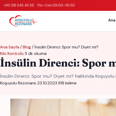
+90 216 545 45 55
Pzt–Cmt 09:00–19:00
Ana
Ana Sayfa
/
Blog
/
İnsülin Direnci: Spor mu? Diyet mi?
Kilo Kontrolü
5 dk okuma
İnsülin Direnci: Spor 
İnsülin Direnci: Spor mu? Diyet mi? hakkında Koşuyolu 
Koşuyolu Rezonans
23.10.2023
818 kelime