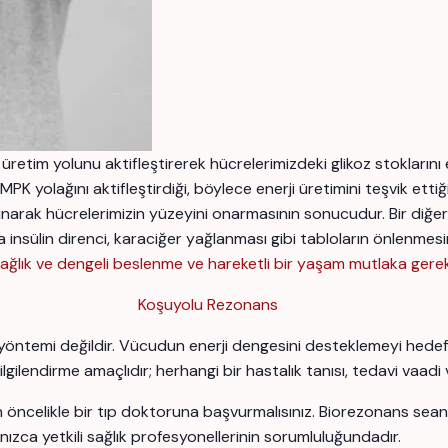
etim yolunu aktifleştirerek hücrelerimizdeki glikoz stoklarını e
K yolağını aktifleştirdiği, böylece enerji üretimini teşvik ettiğ
narak hücrelerimizin yüzeyini onarmasının sonucudur. Bir diğer t
ülin direnci, karaciğer yağlanması gibi tabloların önlenmesin
 sağlık ve dengeli beslenme ve hareketli bir yaşam mutlaka gerekl
Koşuyolu Rezonans
yöntemi değildir. Vücudun enerji dengesini desteklemeyi hedefle
bilgilendirme amaçlıdır; herhangi bir hastalık tanısı, tedavi vaadi
için öncelikle bir tıp doktoruna başvurmalısınız. Biorezonans se
nızca yetkili sağlık profesyonellerinin sorumluluğundadır.