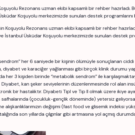
Koşuyolu Rezonans uzman ekibi kapsamlı bir rehber hazırladı. 
l Üsküdar Koşuyolu merkezimizde sunulan destek programlarını bu
çin Koşuyolu Rezonans uzman ekibi kapsamlı bir rehber hazırlad
ve İstanbul Üsküdar Koşuyolu merkezimizde sunulan destek progr
sendrom’’ her 6 saniyede bir kişinin ölümüyle sonuçlanan ciddi 
 diyabet ve karaciğer yağlanması gibi birçok klinik durumu yap
her 3 kişiden birinde ‘’metabolik sendrom’’ ile karşılaşmaktayız
 Diyabet, kan şeker seviyelerinin düzenlenmesinde rol alan insü
onik bir hastalıktır. Diyabeti TipI ve Tip II olmak üzere ikiye a
afhalarında (çocukluk-gençlik döneminde) yetersiz geliyorsa 
lışkanlıklarımızın değişimi (fast food ve glisemik indeksi yükse
lığında son yıllarda çılgınlar gibi artmasına yol açmış durumd