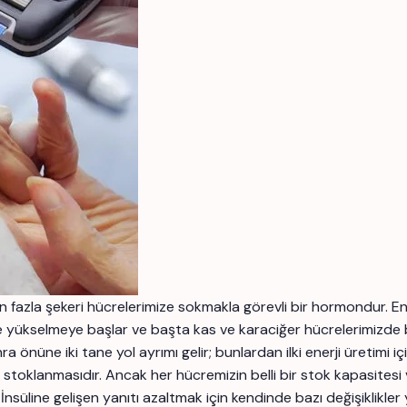
fazla şekeri hücrelerimize sokmakla görevli bir hormondur. En 
e yükselmeye başlar ve başta kas ve karaciğer hücrelerimizde bu
a önüne iki tane yol ayrımı gelir; bunlardan ilki enerji üretimi içi
oklanmasıdır. Ancak her hücremizin belli bir stok kapasitesi var
İnsüline gelişen yanıtı azaltmak için kendinde bazı değişiklikler