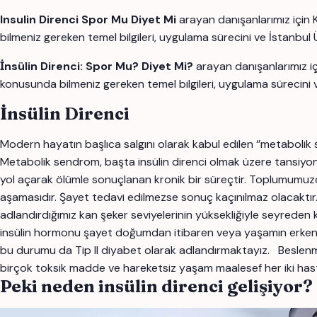
Insulin Direnci Spor Mu Diyet Mi
arayan danışanlarımız için 
bilmeniz gereken temel bilgileri, uygulama sürecini ve İstanbu
İnsülin Direnci: Spor Mu? Diyet Mi?
arayan danışanlarımız i
konusunda bilmeniz gereken temel bilgileri, uygulama sürecini 
İnsülin Direnci
Modern hayatın başlıca salgını olarak kabul edilen ‘’metabolik 
Metabolik sendrom, başta insülin direnci olmak üzere tansiyon,
yol açarak ölümle sonuçlanan kronik bir süreçtir. Toplumumuzda 
aşamasıdır. Şayet tedavi edilmezse sonuç kaçınılmaz olacaktır.
adlandırdığımız kan şeker seviyelerinin yüksekliğiyle seyreden kr
insülin hormonu şayet doğumdan itibaren veya yaşamın erken s
bu durumu da Tip II diyabet olarak adlandırmaktayız. Beslenme a
birçok toksik madde ve hareketsiz yaşam maalesef her iki hasta
Peki neden insülin direnci gelişiyor?