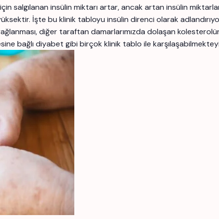
k için salgılanan insülin miktarı artar, ancak artan insülin mikt
üksektir. İşte bu klinik tabloyu insülin direnci olarak adlandır
ağlanması, diğer taraftan damarlarımızda dolaşan kolesterolü
e bağlı diyabet gibi birçok klinik tablo ile karşılaşabilmekteyi