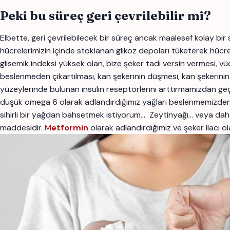
Peki bu süreç geri çevrilebilir mi?
Elbette, geri çevrilebilecek bir süreç ancak maalesef kolay bir 
hücrelerimizin içinde stoklanan glikoz depoları tüketerek hücr
glisemik indeksi yüksek olan, bize şeker tadı versin vermesi,
beslenmeden çıkartılması, kan şekerinin düşmesi, kan şekerinin 
yüzeylerinde bulunan insülin reseptörlerini arttırmamızdan geçm
düşük omega 6 olarak adlandırdığımız yağları beslenmemizden
sihirli bir yağdan bahsetmek istiyorum… Zeytinyağı… veya dah
maddesidir.
M
etformin
olarak adlandırdığımız ve şeker ilacı ol