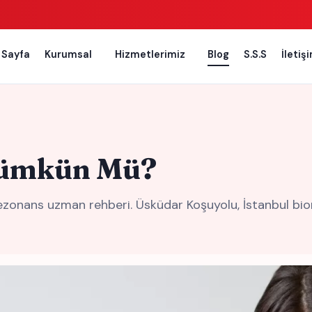
 Sayfa
Kurumsal
Hizmetlerimiz
Blog
S.S.S
İletiş
Mümkün Mü?
nans uzman rehberi. Üsküdar Koşuyolu, İstanbul biorez