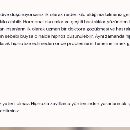
mi diye düşünüyorsanız ilk olarak neden kilo aldığınızı bilmeniz 
o alabilir. Hormonal durumlar ve çeşitli hastalıklar yüzünden k
 alan insanların ilk olarak uzman bir doktora gözükmesi ve hasta
nızın sebebi buysa o halde hipnoz düşünülebilir. Aynı zamanda h
ilk olarak hipnotize edilmeden önce problemlerin temeline inmek 
yeterli olmaz. Hipnozla zayıflama yönteminden yararlanmak için
ilirsiniz.