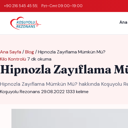
+90 216 545 45 55
Pzt–Cmt 09:00–19:00
Ana
Ana Sayfa
/
Blog
/
Hipnozla Zayıflama Mümkün Mü?
Kilo Kontrolü
7 dk okuma
Hipnozla Zayıflama 
Hipnozla Zayıflama Mümkün Mü? hakkında Koşuyolu Rezo
Koşuyolu Rezonans
29.08.2022
1333 kelime