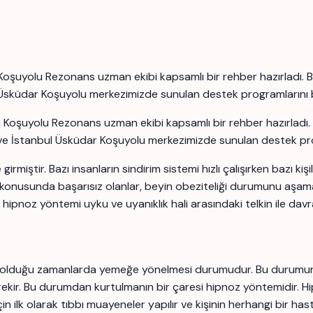
 Koşuyolu Rezonans uzman ekibi kapsamlı bir rehber hazırladı. 
l Üsküdar Koşuyolu merkezimizde sunulan destek programlarını bu
n Koşuyolu Rezonans uzman ekibi kapsamlı bir rehber hazırladı
ve İstanbul Üsküdar Koşuyolu merkezimizde sunulan destek progr
miştir. Bazı insanların sindirim sistemi hızlı çalışırken bazı ki
erme konusunda başarısız olanlar, beyin obeziteliği durumunu aşam
ipnoz yöntemi uyku ve uyanıklık hali arasındaki telkin ile davra
 olduğu zamanlarda yemeğe yönelmesi durumudur. Bu durumun altı
ekir. Bu durumdan kurtulmanın bir çaresi hipnoz yöntemidir. Hip
in ilk olarak tıbbı muayeneler yapılır ve kişinin herhangi bir ha