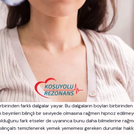
inden farklı dalgalar yayar. Bu dalgaların boyları birbirinden f
n beyinleri bilinçli bir seviyede olmasına rağmen hipnoz edilmey
olduğunu fark etseler de uyanınca bunu daha bilmelerine rağ
 bilinçaltı temizlenerek yemek yememesi gereken durumlar hakkın