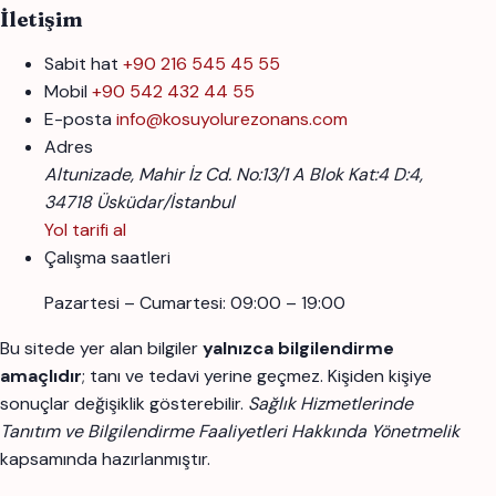
İletişim
Sabit hat
+90 216 545 45 55
Mobil
+90 542 432 44 55
E-posta
info@kosuyolurezonans.com
Adres
Altunizade, Mahir İz Cd. No:13/1 A Blok Kat:4 D:4,
34718 Üsküdar/İstanbul
Yol tarifi al
Çalışma saatleri
Pazartesi – Cumartesi: 09:00 – 19:00
Bu sitede yer alan bilgiler
yalnızca bilgilendirme
amaçlıdır
; tanı ve tedavi yerine geçmez. Kişiden kişiye
sonuçlar değişiklik gösterebilir.
Sağlık Hizmetlerinde
Tanıtım ve Bilgilendirme Faaliyetleri Hakkında Yönetmelik
kapsamında hazırlanmıştır.