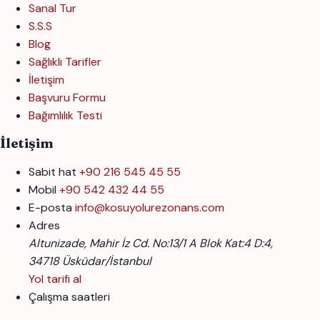
Sanal Tur
S.S.S
Blog
Sağlıklı Tarifler
İletişim
Başvuru Formu
Bağımlılık Testi
İletişim
Sabit hat
+90 216 545 45 55
Mobil
+90 542 432 44 55
E-posta
info@kosuyolurezonans.com
Adres
Altunizade, Mahir İz Cd. No:13/1 A Blok Kat:4 D:4,
34718 Üsküdar/İstanbul
Yol tarifi al
Çalışma saatleri