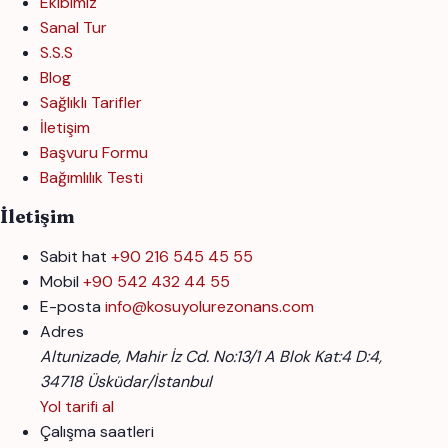
Ekibimiz
Sanal Tur
S.S.S
Blog
Sağlıklı Tarifler
İletişim
Başvuru Formu
Bağımlılık Testi
İletişim
Sabit hat
+90 216 545 45 55
Mobil
+90 542 432 44 55
E-posta
info@kosuyolurezonans.com
Adres
Altunizade, Mahir İz Cd. No:13/1 A Blok Kat:4 D:4,
34718 Üsküdar/İstanbul
Yol tarifi al
Çalışma saatleri