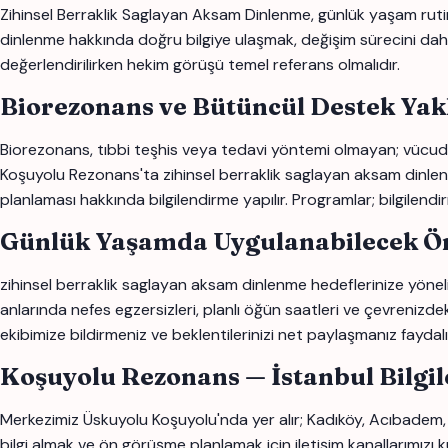
Zihinsel Berraklik Saglayan Aksam Dinlenme, günlük yaşam rutinler
dinlenme hakkında doğru bilgiye ulaşmak, değişim sürecini daha bi
değerlendirilirken hekim görüşü temel referans olmalıdır.
Biorezonans ve Bütüncül Destek Yak
Biorezonans, tıbbi teşhis veya tedavi yöntemi olmayan; vücudun
Koşuyolu Rezonans'ta zihinsel berraklik saglayan aksam dinlenme i
planlaması hakkında bilgilendirme yapılır. Programlar; bilgilendi
Günlük Yaşamda Uygulanabilecek Ön
zihinsel berraklik saglayan aksam dinlenme hedeflerinize yönelik
anlarında nefes egzersizleri, planlı öğün saatleri ve çevrenizdek
ekibimize bildirmeniz ve beklentilerinizi net paylaşmanız faydalı o
Koşuyolu Rezonans — İstanbul Bilgi
Merkezimiz Üskuyolu Koşuyolu'nda yer alır; Kadıköy, Acıbadem,
bilgi almak ve ön görüşme planlamak için iletişim kanallarımızı ku