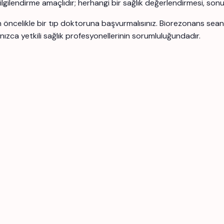
 bilgilendirme amaçlıdır; herhangi bir sağlık değerlendirmesi, son
için öncelikle bir tıp doktoruna başvurmalısınız. Biorezonans se
nızca yetkili sağlık profesyonellerinin sorumluluğundadır.