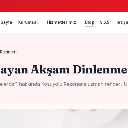
 Sayfa
Kurumsal
Hizmetlerimiz
Blog
S.S.S
İletiş
Rutinleri…
ğlayan Akşam Dinlenme 
Nelerdir? hakkında Koşuyolu Rezonans uzman rehberi. Ü