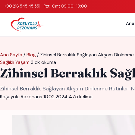
+90 216 545 45 55
Pzt–Cmt 09:00–19:00
Ana
Ana Sayfa
/
Blog
/
Zihinsel Berraklık Sağlayan Akşam Dinlenme 
Sağlıklı Yaşam
3 dk okuma
Zihinsel Berraklık Sa
Zihinsel Berraklık Sağlayan Akşam Dinlenme Rutinleri 
Koşuyolu Rezonans
10.02.2024
475 kelime