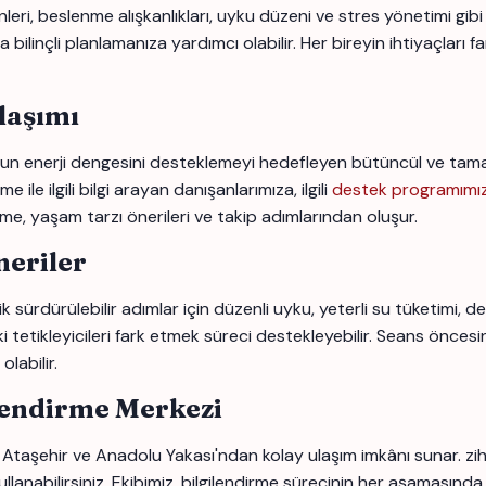
i, beslenme alışkanlıkları, uyku düzeni ve stres yönetimi gibi bi
linçli planlamanıza yardımcı olabilir. Her bireyin ihtiyaçları far
laşımı
 enerji dengesini desteklemeyi hedefleyen bütüncül ve tamamlay
le ilgili bilgi arayan danışanlarımıza, ilgili
destek programımı
rme, yaşam tarzı önerileri ve takip adımlarından oluşur.
eriler
 sürdürülebilir adımlar için düzenli uyku, yeterli su tüketimi, d
i tetikleyicileri fark etmek süreci destekleyebilir. Seans öncesi
labilir.
lendirme Merkezi
 Ataşehir ve Anadolu Yakası'ndan kolay ulaşım imkânı sunar. zi
llanabilirsiniz. Ekibimiz, bilgilendirme sürecinin her aşamasında 