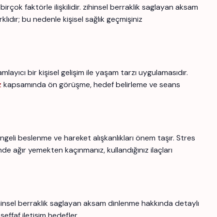
rçok faktörle ilişkilidir. zihinsel berraklik saglayan aksam
klıdır; bu nedenle kişisel sağlık geçmişiniz
ıcı bir kişisel gelişim ile yaşam tarzı uygulamasıdır.
z
kapsamında ön görüşme, hedef belirleme ve seans
engeli beslenme ve hareket alışkanlıkları önem taşır. Stres
nde ağır yemekten kaçınmanız, kullandığınız ilaçları
hinsel berraklik saglayan aksam dinlenme hakkında detaylı
şeffaf iletişim hedefler.