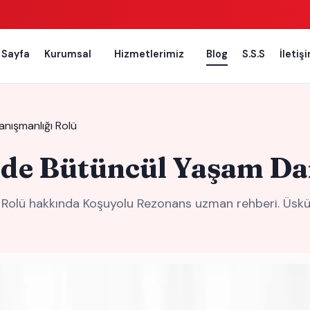
 Sayfa
Kurumsal
Hizmetlerimiz
Blog
S.S.S
İletiş
nışmanlığı Rolü
nde Bütüncül Yaşam Da
Rolü hakkında Koşuyolu Rezonans uzman rehberi. Üsküd