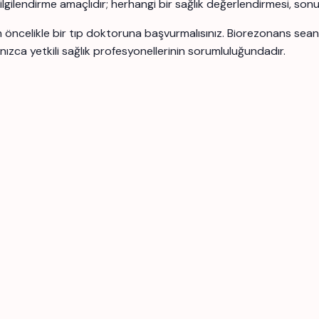
 bilgilendirme amaçlıdır; herhangi bir sağlık değerlendirmesi, son
için öncelikle bir tıp doktoruna başvurmalısınız. Biorezonans se
nızca yetkili sağlık profesyonellerinin sorumluluğundadır.