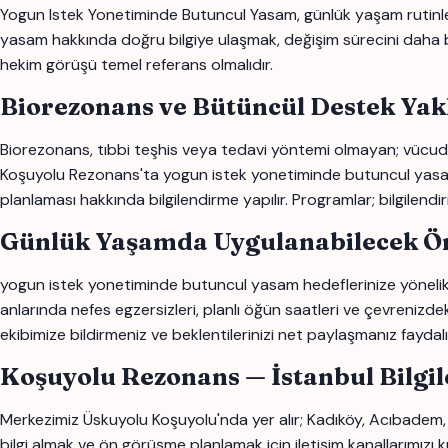
Yogun Istek Yonetiminde Butuncul Yasam, günlük yaşam rutinleri,
yasam hakkında doğru bilgiye ulaşmak, değişim sürecini daha bilin
hekim görüşü temel referans olmalıdır.
Biorezonans ve Bütüncül Destek Yak
Biorezonans, tıbbi teşhis veya tedavi yöntemi olmayan; vücudun
Koşuyolu Rezonans'ta yogun istek yonetiminde butuncul yasam ile 
planlaması hakkında bilgilendirme yapılır. Programlar; bilgilendi
Günlük Yaşamda Uygulanabilecek Ön
yogun istek yonetiminde butuncul yasam hedeflerinize yönelik sü
anlarında nefes egzersizleri, planlı öğün saatleri ve çevrenizdek
ekibimize bildirmeniz ve beklentilerinizi net paylaşmanız faydalı o
Koşuyolu Rezonans — İstanbul Bilgi
Merkezimiz Üskuyolu Koşuyolu'nda yer alır; Kadıköy, Acıbadem
bilgi almak ve ön görüşme planlamak için iletişim kanallarımızı ku