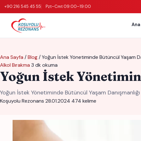
+90 216 545 45 55
Pzt–Cmt 09:00–19:00
Ana
Ana Sayfa
/
Blog
/
Yoğun İstek Yönetiminde Bütüncül Yaşam Da
Alkol Bırakma
3 dk okuma
Yoğun İstek Yönetimi
Yoğun İstek Yönetiminde Bütüncül Yaşam Danışmanlığı 
Koşuyolu Rezonans
28.01.2024
474 kelime