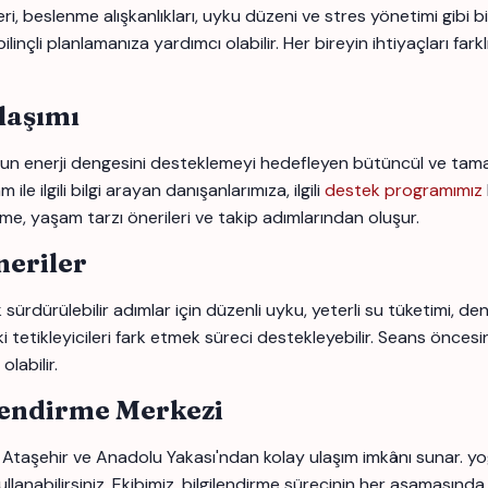
 beslenme alışkanlıkları, uyku düzeni ve stres yönetimi gibi bir
çli planlamanıza yardımcı olabilir. Her bireyin ihtiyaçları farklı
laşımı
 enerji dengesini desteklemeyi hedefleyen bütüncül ve tamamlay
ilgili bilgi arayan danışanlarımıza, ilgili
destek programımız
rme, yaşam tarzı önerileri ve takip adımlarından oluşur.
eriler
rdürülebilir adımlar için düzenli uyku, yeterli su tüketimi, den
i tetikleyicileri fark etmek süreci destekleyebilir. Seans öncesi
labilir.
lendirme Merkezi
, Ataşehir ve Anadolu Yakası'ndan kolay ulaşım imkânı sunar. 
llanabilirsiniz. Ekibimiz, bilgilendirme sürecinin her aşamasında 