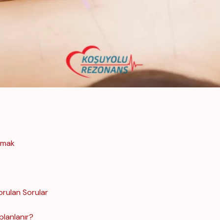
amak
rulan Sorular
planlanır?