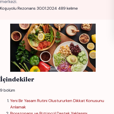
merkezi.
Koşuyolu Rezonans
30.01.2024
489 kelime
İçindekiler
9 bölüm
Yeni Bir Yasam Rutini Olustururken Dikkat Konusunu
Anlamak
Biorezonans ve Bütüncül Destek Yaklaşımı