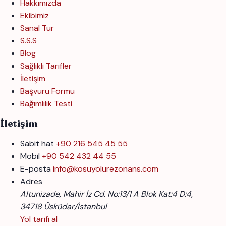
Hakkımızda
Ekibimiz
Sanal Tur
S.S.S
Blog
Sağlıklı Tarifler
İletişim
Başvuru Formu
Bağımlılık Testi
İletişim
Sabit hat
+90 216 545 45 55
Mobil
+90 542 432 44 55
E-posta
info@kosuyolurezonans.com
Adres
Altunizade, Mahir İz Cd. No:13/1 A Blok Kat:4 D:4,
34718 Üsküdar/İstanbul
Yol tarifi al