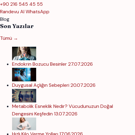
+90 216 545 45 55
Randevu Al
WhatsApp
Blog
Son Yazılar
Tümü →
Endokrin Bozucu Besinler
27.07.2026
Duygusal Açlığın Sebepleri
20.07.2026
Metabolik Esneklik Nedir? Vücudunuzun Doğal
Dengesini Keşfedin
13.07.2026
Hızlı Kilo Verme Yolları
17.06.2026