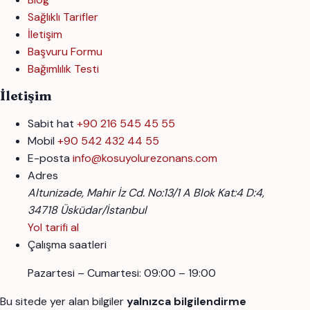
Sağlıklı Tarifler
İletişim
Başvuru Formu
Bağımlılık Testi
İletişim
Sabit hat
+90 216 545 45 55
Mobil
+90 542 432 44 55
E-posta
info@kosuyolurezonans.com
Adres
Altunizade, Mahir İz Cd. No:13/1 A Blok Kat:4 D:4,
34718 Üsküdar/İstanbul
Yol tarifi al
Çalışma saatleri
Pazartesi – Cumartesi: 09:00 – 19:00
Bu sitede yer alan bilgiler
yalnızca bilgilendirme