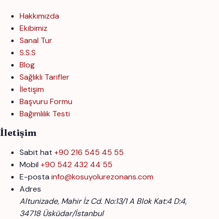
Hakkımızda
Ekibimiz
Sanal Tur
S.S.S
Blog
Sağlıklı Tarifler
İletişim
Başvuru Formu
Bağımlılık Testi
İletişim
Sabit hat
+90 216 545 45 55
Mobil
+90 542 432 44 55
E-posta
info@kosuyolurezonans.com
Adres
Altunizade, Mahir İz Cd. No:13/1 A Blok Kat:4 D:4,
34718 Üsküdar/İstanbul