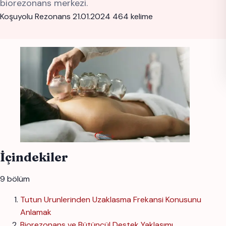
biorezonans merkezi.
Koşuyolu Rezonans
21.01.2024
464 kelime
İçindekiler
9 bölüm
Tutun Urunlerinden Uzaklasma Frekansi Konusunu
Anlamak
Biorezonans ve Bütüncül Destek Yaklaşımı