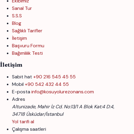
Ekibimiz
Sanal Tur
S.S.S
Blog
Sağlıklı Tarifler
İletişim
Başvuru Formu
Bağımlılık Testi
İletişim
Sabit hat
+90 216 545 45 55
Mobil
+90 542 432 44 55
E-posta
info@kosuyolurezonans.com
Adres
Altunizade, Mahir İz Cd. No:13/1 A Blok Kat:4 D:4,
34718 Üsküdar/İstanbul
Yol tarifi al
Çalışma saatleri