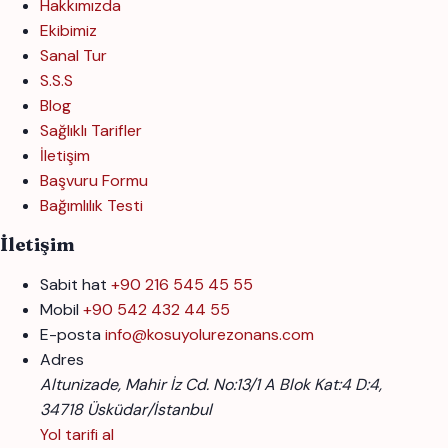
Hakkımızda
Ekibimiz
Sanal Tur
S.S.S
Blog
Sağlıklı Tarifler
İletişim
Başvuru Formu
Bağımlılık Testi
İletişim
Sabit hat
+90 216 545 45 55
Mobil
+90 542 432 44 55
E-posta
info@kosuyolurezonans.com
Adres
Altunizade, Mahir İz Cd. No:13/1 A Blok Kat:4 D:4,
34718 Üsküdar/İstanbul
Yol tarifi al