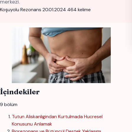
merkezi.
Koşuyolu Rezonans
20.01.2024
464 kelime
İçindekiler
9 bölüm
Tutun Aliskanligindan Kurtulmada Hucresel
Konusunu Anlamak
Biorezonans ve Bütüncül Destek Yaklaşımı