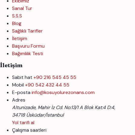
Ekibimiz
Sanal Tur
S.S.S
Blog
Sağlıklı Tarifler
İletişim
Başvuru Formu
Bağımlılık Testi
İletişim
Sabit hat
+90 216 545 45 55
Mobil
+90 542 432 44 55
E-posta
info@kosuyolurezonans.com
Adres
Altunizade, Mahir İz Cd. No:13/1 A Blok Kat:4 D:4,
34718 Üsküdar/İstanbul
Yol tarifi al
Çalışma saatleri