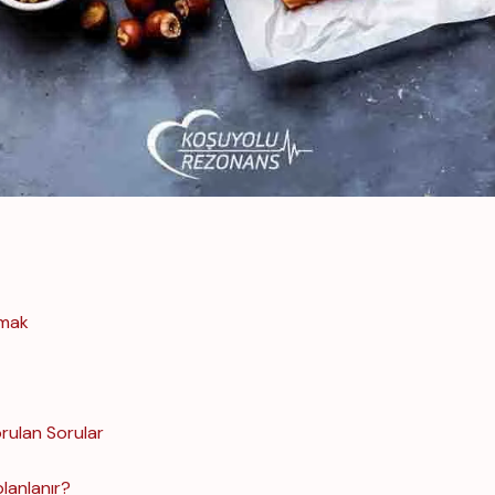
amak
orulan Sorular
planlanır?