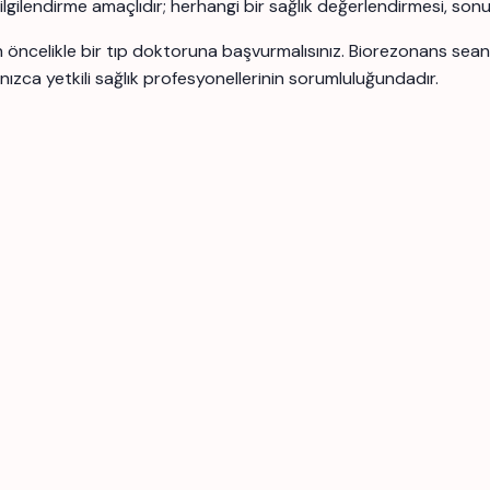
 bilgilendirme amaçlıdır; herhangi bir sağlık değerlendirmesi, son
için öncelikle bir tıp doktoruna başvurmalısınız. Biorezonans se
nızca yetkili sağlık profesyonellerinin sorumluluğundadır.