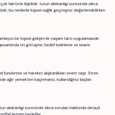
k faktörle ilişkilidir. tutun aliskanligi surecinde sikca
ıdır; bu nedenle kişisel sağlık geçmişiniz değerlendirilirken
ıcı bir kişisel gelişim ile yaşam tarzı uygulamasıdır.
psamında ön görüşme, hedef belirleme ve seans
eli beslenme ve hareket alışkanlıkları önem taşır. Stres
nde ağır yemekten kaçınmanız, kullandığınız ilaçları
un aliskanligi surecinde sikca sorulan hakkında detaylı
şeffaf iletişim hedefler.