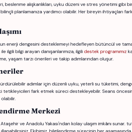
 beslenme alışkanlıkları, uyku düzeni ve stres yönetimi gibi birço
nçli planlamanıza yardımcı olabilir. Her bireyin ihtiyaçları farkl
laşımı
 enerji dengesini desteklemeyi hedefleyen bütüncül ve tamamlay
ilgili bilgi arayan danışanlarımıza, ilgili
destek programımız
ka
rme, yaşam tarzı önerileri ve takip adımlarından oluşur.
eriler
ürdürülebilir adımlar için düzenli uyku, yeterli su tüketimi, deng
i tetikleyicileri fark etmek süreci destekleyebilir. Seans öncesi
labilir.
lendirme Merkezi
Ataşehir ve Anadolu Yakası'ndan kolay ulaşım imkânı sunar. tut
llanabilirsiniz. Ekibimiz, bilgilendirme sürecinin her aşamasında 