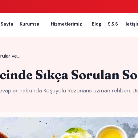
 Sayfa
Kurumsal
Hizmetlerimiz
Blog
S.S.S
İletiş
rular ve…
cinde Sıkça Sorulan So
 Cevaplar hakkında Koşuyolu Rezonans uzman rehberi. Ü