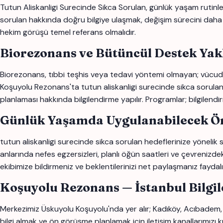
Tutun Aliskanligi Surecinde Sikca Sorulan, günlük yaşam rutinleri,
sorulan hakkında doğru bilgiye ulaşmak, değişim sürecini daha bili
hekim görüşü temel referans olmalıdır.
Biorezonans ve Bütüncül Destek Yak
Biorezonans, tıbbi teşhis veya tedavi yöntemi olmayan; vücudun
Koşuyolu Rezonans'ta tutun aliskanligi surecinde sikca sorulan ile 
planlaması hakkında bilgilendirme yapılır. Programlar; bilgilendi
Günlük Yaşamda Uygulanabilecek Ön
tutun aliskanligi surecinde sikca sorulan hedeflerinize yönelik s
anlarında nefes egzersizleri, planlı öğün saatleri ve çevrenizdek
ekibimize bildirmeniz ve beklentilerinizi net paylaşmanız faydalı o
Koşuyolu Rezonans — İstanbul Bilgi
Merkezimiz Üskuyolu Koşuyolu'nda yer alır; Kadıköy, Acıbadem, 
bilgi almak ve ön görüşme planlamak için iletişim kanallarımızı ku