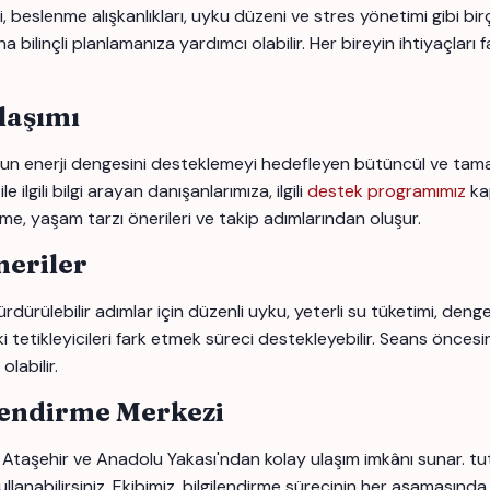
beslenme alışkanlıkları, uyku düzeni ve stres yönetimi gibi birçok
linçli planlamanıza yardımcı olabilir. Her bireyin ihtiyaçları far
laşımı
 enerji dengesini desteklemeyi hedefleyen bütüncül ve tamamlay
lgili bilgi arayan danışanlarımıza, ilgili
destek programımız
ka
rme, yaşam tarzı önerileri ve takip adımlarından oluşur.
eriler
dürülebilir adımlar için düzenli uyku, yeterli su tüketimi, denge
i tetikleyicileri fark etmek süreci destekleyebilir. Seans öncesi
labilir.
lendirme Merkezi
 Ataşehir ve Anadolu Yakası'ndan kolay ulaşım imkânı sunar. tu
llanabilirsiniz. Ekibimiz, bilgilendirme sürecinin her aşamasında 