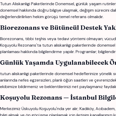
Tutun Aliskanligi Paketlerinde Donemsel, günlük yaşam rutinleri, 
donemsel hakkında doğru bilgiye ulaşmak, değişim sürecini daha bi
değerlendirilirken hekim görüşü temel referans olmalıdır.
Biorezonans ve Bütüncül Destek Yak
Biorezonans, tıbbi teşhis veya tedavi yöntemi olmayan; vücudun
Koşuyolu Rezonans'ta tutun aliskanligi paketlerinde donemsel ile i
planlaması hakkında bilgilendirme yapılır. Programlar; bilgilendi
Günlük Yaşamda Uygulanabilecek Ön
tutun aliskanligi paketlerinde donemsel hedeflerinize yönelik sür
anlarında nefes egzersizleri, planlı öğün saatleri ve çevrenizdek
ekibimize bildirmeniz ve beklentilerinizi net paylaşmanız faydalı o
Koşuyolu Rezonans — İstanbul Bilgi
Merkezimiz Üskuyolu Koşuyolu'nda yer alır; Kadıköy, Acıbadem,
bilgi almak ve ön görüşme planlamak için iletişim kanallarımızı ku