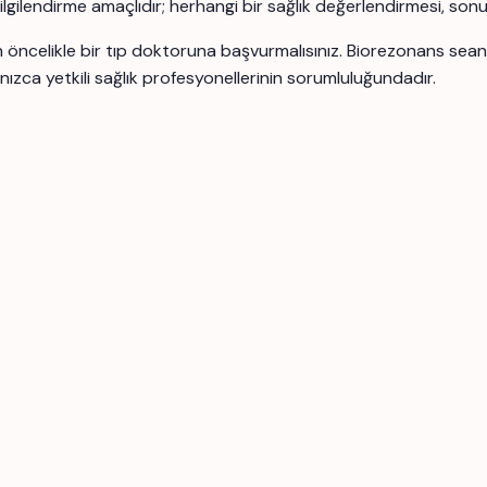
 bilgilendirme amaçlıdır; herhangi bir sağlık değerlendirmesi, son
için öncelikle bir tıp doktoruna başvurmalısınız. Biorezonans se
nızca yetkili sağlık profesyonellerinin sorumluluğundadır.