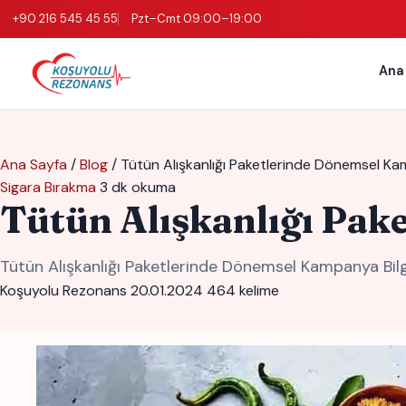
+90 216 545 45 55
Pzt–Cmt 09:00–19:00
Ana
Ana Sayfa
/
Blog
/
Tütün Alışkanlığı Paketlerinde Dönemsel Kam
Sigara Bırakma
3 dk okuma
Tütün Alışkanlığı Pak
Tütün Alışkanlığı Paketlerinde Dönemsel Kampanya Bil
Koşuyolu Rezonans
20.01.2024
464 kelime