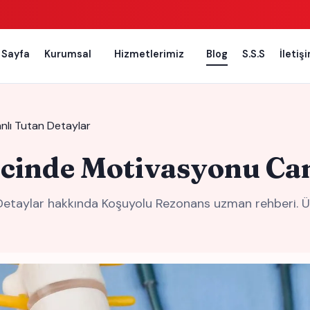
 Sayfa
Kurumsal
Hizmetlerimiz
Blog
S.S.S
İletiş
nlı Tutan Detaylar
cinde Motivasyonu Can
etaylar hakkında Koşuyolu Rezonans uzman rehberi. Üs