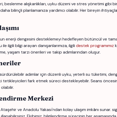
beslenme alışkanlıkları, uyku düzeni ve stres yönetimi gibi birço
 bilinçli planlamanıza yardımcı olabilir. Her bireyin ihtiyaçları
laşımı
 enerji dengesini desteklemeyi hedefleyen bütüncül ve tamamlay
ilgili bilgi arayan danışanlarımıza, ilgili
destek programımız
k
rme, yaşam tarzı önerileri ve takip adımlarından oluşur.
eriler
dürülebilir adımlar için düzenli uyku, yeterli su tüketimi, deng
i tetikleyicileri fark etmek süreci destekleyebilir. Seans öncesi
labilir.
lendirme Merkezi
 Ataşehir ve Anadolu Yakası'ndan kolay ulaşım imkânı sunar. s
llanabilirsiniz. Ekibimiz, bilgilendirme sürecinin her aşamasında 