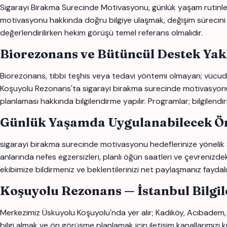
Sigarayi Birakma Surecinde Motivasyonu, günlük yaşam rutinleri, 
motivasyonu hakkında doğru bilgiye ulaşmak, değişim sürecini daha
değerlendirilirken hekim görüşü temel referans olmalıdır.
Biorezonans ve Bütüncül Destek Yak
Biorezonans, tıbbi teşhis veya tedavi yöntemi olmayan; vücudun
Koşuyolu Rezonans'ta sigarayi birakma surecinde motivasyonu ile 
planlaması hakkında bilgilendirme yapılır. Programlar; bilgilendi
Günlük Yaşamda Uygulanabilecek Ön
sigarayi birakma surecinde motivasyonu hedeflerinize yönelik sür
anlarında nefes egzersizleri, planlı öğün saatleri ve çevrenizdek
ekibimize bildirmeniz ve beklentilerinizi net paylaşmanız faydalı o
Koşuyolu Rezonans — İstanbul Bilgi
Merkezimiz Üskuyolu Koşuyolu'nda yer alır; Kadıköy, Acıbadem,
bilgi almak ve ön görüşme planlamak için iletişim kanallarımızı ku