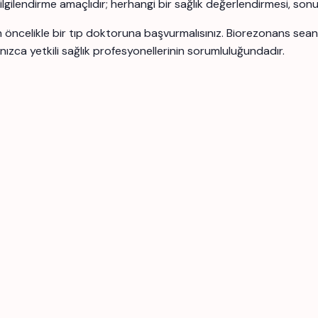
 bilgilendirme amaçlıdır; herhangi bir sağlık değerlendirmesi, son
için öncelikle bir tıp doktoruna başvurmalısınız. Biorezonans se
nızca yetkili sağlık profesyonellerinin sorumluluğundadır.