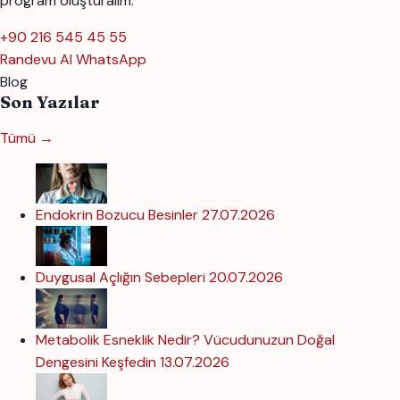
program oluşturalım.
+90 216 545 45 55
Randevu Al
WhatsApp
Blog
Son Yazılar
Tümü →
Endokrin Bozucu Besinler
27.07.2026
Duygusal Açlığın Sebepleri
20.07.2026
Metabolik Esneklik Nedir? Vücudunuzun Doğal
Dengesini Keşfedin
13.07.2026