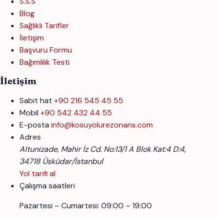
S.S.S
Blog
Sağlıklı Tarifler
İletişim
Başvuru Formu
Bağımlılık Testi
İletişim
Sabit hat
+90 216 545 45 55
Mobil
+90 542 432 44 55
E-posta
info@kosuyolurezonans.com
Adres
Altunizade, Mahir İz Cd. No:13/1 A Blok Kat:4 D:4,
34718 Üsküdar/İstanbul
Yol tarifi al
Çalışma saatleri
Pazartesi – Cumartesi: 09:00 – 19:00