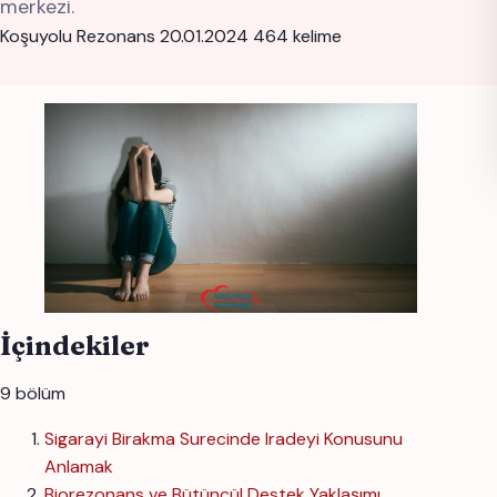
merkezi.
Koşuyolu Rezonans
20.01.2024
464 kelime
İçindekiler
9 bölüm
Sigarayi Birakma Surecinde Iradeyi Konusunu
Anlamak
Biorezonans ve Bütüncül Destek Yaklaşımı