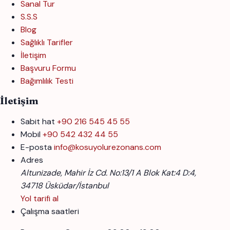
Sanal Tur
S.S.S
Blog
Sağlıklı Tarifler
İletişim
Başvuru Formu
Bağımlılık Testi
İletişim
Sabit hat
+90 216 545 45 55
Mobil
+90 542 432 44 55
E-posta
info@kosuyolurezonans.com
Adres
Altunizade, Mahir İz Cd. No:13/1 A Blok Kat:4 D:4,
34718 Üsküdar/İstanbul
Yol tarifi al
Çalışma saatleri