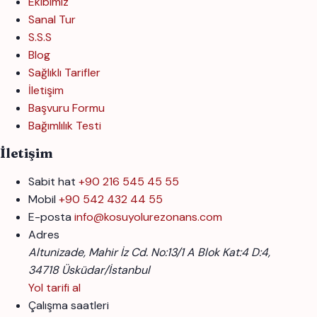
Ekibimiz
Sanal Tur
S.S.S
Blog
Sağlıklı Tarifler
İletişim
Başvuru Formu
Bağımlılık Testi
İletişim
Sabit hat
+90 216 545 45 55
Mobil
+90 542 432 44 55
E-posta
info@kosuyolurezonans.com
Adres
Altunizade, Mahir İz Cd. No:13/1 A Blok Kat:4 D:4,
34718 Üsküdar/İstanbul
Yol tarifi al
Çalışma saatleri