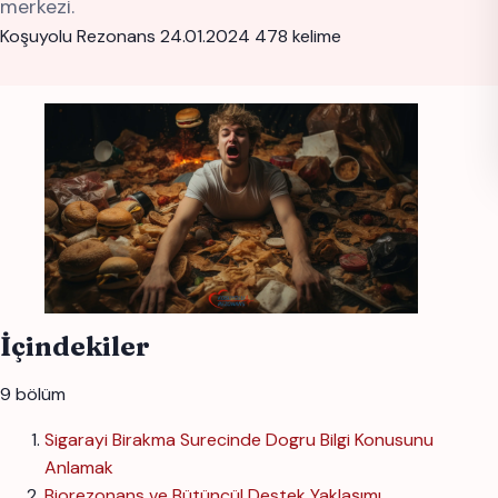
merkezi.
Koşuyolu Rezonans
24.01.2024
478 kelime
İçindekiler
9 bölüm
Sigarayi Birakma Surecinde Dogru Bilgi Konusunu
Anlamak
Biorezonans ve Bütüncül Destek Yaklaşımı