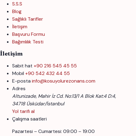
S.S.S
Blog
Sağlıklı Tarifler
İletişim
Başvuru Formu
Bağımlılık Testi
İletişim
Sabit hat
+90 216 545 45 55
Mobil
+90 542 432 44 55
E-posta
info@kosuyolurezonans.com
Adres
Altunizade, Mahir İz Cd. No:13/1 A Blok Kat:4 D:4,
34718 Üsküdar/İstanbul
Yol tarifi al
Çalışma saatleri
Pazartesi – Cumartesi: 09:00 – 19:00