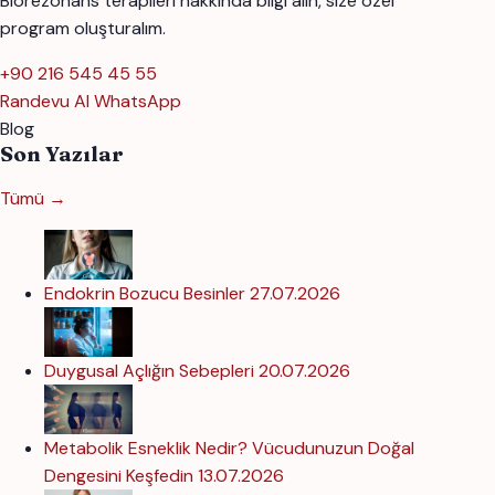
Biorezonans terapileri hakkında bilgi alın, size özel
program oluşturalım.
+90 216 545 45 55
Randevu Al
WhatsApp
Blog
Son Yazılar
Tümü →
Endokrin Bozucu Besinler
27.07.2026
Duygusal Açlığın Sebepleri
20.07.2026
Metabolik Esneklik Nedir? Vücudunuzun Doğal
Dengesini Keşfedin
13.07.2026