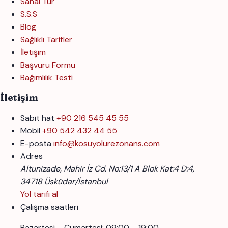
Sanal Tur
S.S.S
Blog
Sağlıklı Tarifler
İletişim
Başvuru Formu
Bağımlılık Testi
İletişim
Sabit hat
+90 216 545 45 55
Mobil
+90 542 432 44 55
E-posta
info@kosuyolurezonans.com
Adres
Altunizade, Mahir İz Cd. No:13/1 A Blok Kat:4 D:4,
34718 Üsküdar/İstanbul
Yol tarifi al
Çalışma saatleri
Pazartesi – Cumartesi: 09:00 – 19:00