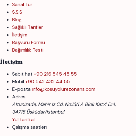
Sanal Tur
S.S.S
Blog
Sağlıklı Tarifler
İletişim
Başvuru Formu
Bağımlılık Testi
İletişim
Sabit hat
+90 216 545 45 55
Mobil
+90 542 432 44 55
E-posta
info@kosuyolurezonans.com
Adres
Altunizade, Mahir İz Cd. No:13/1 A Blok Kat:4 D:4,
34718 Üsküdar/İstanbul
Yol tarifi al
Çalışma saatleri