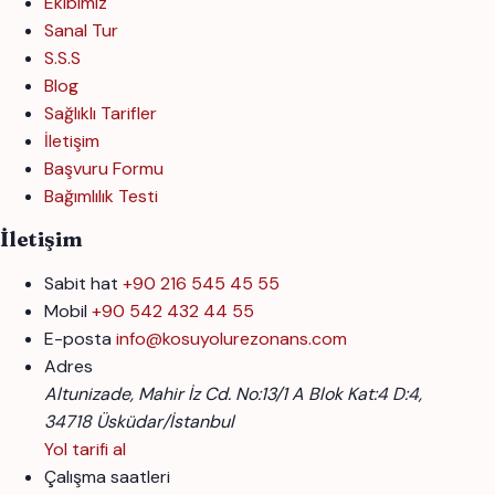
Ekibimiz
Sanal Tur
S.S.S
Blog
Sağlıklı Tarifler
İletişim
Başvuru Formu
Bağımlılık Testi
İletişim
Sabit hat
+90 216 545 45 55
Mobil
+90 542 432 44 55
E-posta
info@kosuyolurezonans.com
Adres
Altunizade, Mahir İz Cd. No:13/1 A Blok Kat:4 D:4,
34718 Üsküdar/İstanbul
Yol tarifi al
Çalışma saatleri