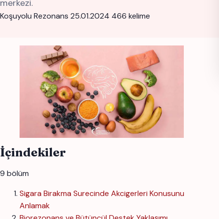
merkezi.
Koşuyolu Rezonans
25.01.2024
466 kelime
İçindekiler
9 bölüm
Sigara Birakma Surecinde Akcigerleri Konusunu
Anlamak
Biorezonans ve Bütüncül Destek Yaklaşımı