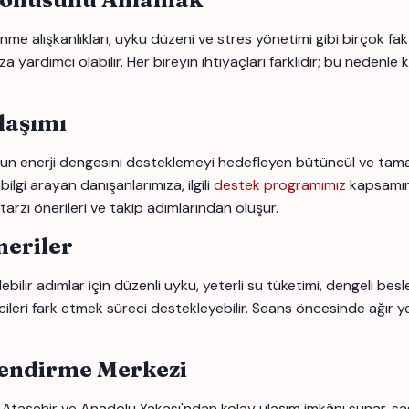
me alışkanlıkları, uyku düzeni ve stres yönetimi gibi birçok faktö
 yardımcı olabilir. Her bireyin ihtiyaçları farklıdır; bu nedenle 
laşımı
 enerji dengesini desteklemeyi hedefleyen bütüncül ve tamamlay
bilgi arayan danışanlarımıza, ilgili
destek programımız
kapsamın
tarzı önerileri ve takip adımlarından oluşur.
eriler
ebilir adımlar için düzenli uyku, yeterli su tüketimi, dengeli bes
icileri fark etmek süreci destekleyebilir. Seans öncesinde ağır y
lendirme Merkezi
Ataşehir ve Anadolu Yakası'ndan kolay ulaşım imkânı sunar. sagl