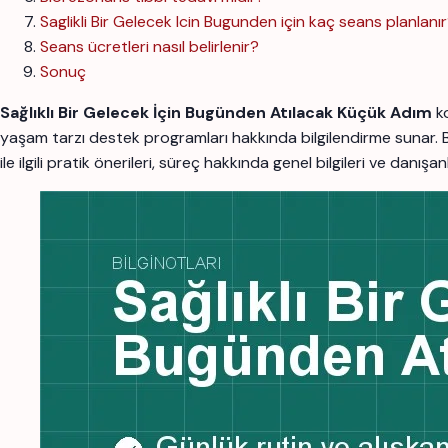
Saglikli Bir Gelecek Icin Bugunden için kaç seans planlanı
Seans ücretleri nasıl belirlenir?
Sonuç
Sağlıklı Bir Gelecek İçin Bugünden Atılacak Küçük Adım
ko
yaşam tarzı destek programları hakkında bilgilendirme sunar.
ile ilgili pratik önerileri, süreç hakkında genel bilgileri ve danı