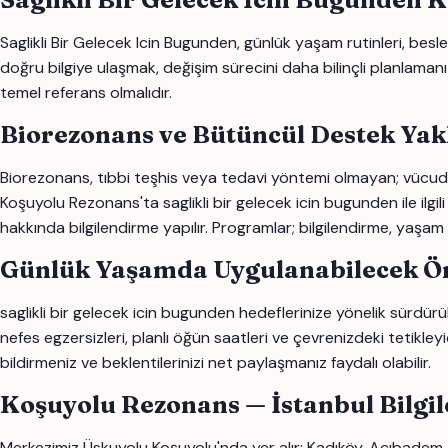
Saglikli Bir Gelecek Icin Bugunden, günlük yaşam rutinleri, beslen
doğru bilgiye ulaşmak, değişim sürecini daha bilinçli planlamanıza
temel referans olmalıdır.
Biorezonans ve Bütüncül Destek Yak
Biorezonans, tıbbi teşhis veya tedavi yöntemi olmayan; vücudun
Koşuyolu Rezonans'ta saglikli bir gelecek icin bugunden ile ilgili 
hakkında bilgilendirme yapılır. Programlar; bilgilendirme, yaşam 
Günlük Yaşamda Uygulanabilecek Ön
saglikli bir gelecek icin bugunden hedeflerinize yönelik sürdürül
nefes egzersizleri, planlı öğün saatleri ve çevrenizdeki tetikley
bildirmeniz ve beklentilerinizi net paylaşmanız faydalı olabilir.
Koşuyolu Rezonans — İstanbul Bilgi
Merkezimiz Üskuyolu Koşuyolu'nda yer alır; Kadıköy, Acıbadem, 