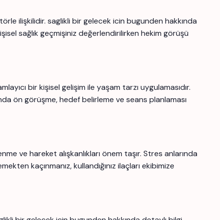
rle ilişkilidir. saglikli bir gelecek icin bugunden hakkında
kişisel sağlık geçmişiniz değerlendirilirken hekim görüşü
ıcı bir kişisel gelişim ile yaşam tarzı uygulamasıdır.
da ön görüşme, hedef belirleme ve seans planlaması
lenme ve hareket alışkanlıkları önem taşır. Stres anlarında
emekten kaçınmanız, kullandığınız ilaçları ekibimize
ikli bir gelecek icin bugunden hakkında detaylı bilgi