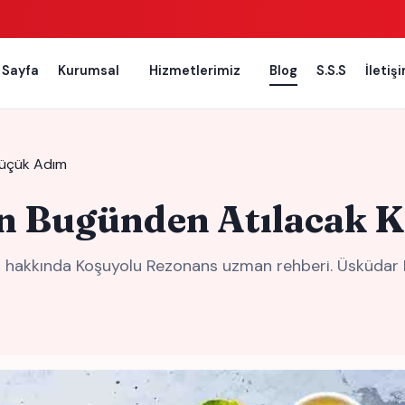
 Sayfa
Kurumsal
Hizmetlerimiz
Blog
S.S.S
İletiş
 Küçük Adım
İçin Bugünden Atılacak
ım hakkında Koşuyolu Rezonans uzman rehberi. Üsküdar 