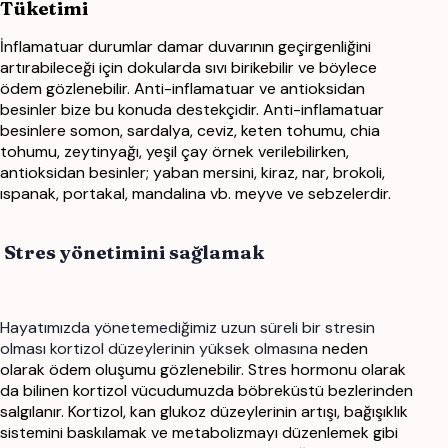
Tüketimi
İnflamatuar durumlar damar duvarının geçirgenliğini
artırabileceği için dokularda sıvı birikebilir ve
böylece
ödem gözlenebilir. Anti-inflamatuar ve antioksidan
besinler bize bu konuda destekçidir.
Anti-inflamatuar
besinlere somon, sardalya, ceviz, keten tohumu, chia
tohumu, zeytinyağı, yeşil
çay örnek verilebilirken,
antioksidan besinler; yaban mersini, kiraz, nar, brokoli,
ıspanak, portakal,
mandalina vb. meyve ve sebzelerdir.
Stres yönetimini sağlamak
Hayatımızda yönetemediğimiz uzun süreli bir stresin
olması kortizol düzeylerinin yüksek olmasına
neden
olarak ödem oluşumu gözlenebilir. Stres hormonu olarak
da bilinen kortizol vücudumuzda
böbreküstü bezlerinden
salgılanır. Kortizol, kan glukoz düzeylerinin artışı, bağışıklık
sistemini
baskılamak ve metabolizmayı düzenlemek gibi