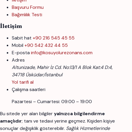
Başvuru Formu
Bağımlılık Testi
İletişim
Sabit hat
+90 216 545 45 55
Mobil
+90 542 432 44 55
E-posta
info@kosuyolurezonans.com
Adres
Altunizade, Mahir İz Cd. No:13/1 A Blok Kat:4 D:4,
34718 Üsküdar/İstanbul
Yol tarifi al
Çalışma saatleri
Pazartesi – Cumartesi: 09:00 – 19:00
Bu sitede yer alan bilgiler
yalnızca bilgilendirme
amaçlıdır
; tanı ve tedavi yerine geçmez. Kişiden kişiye
sonuçlar değişiklik gösterebilir.
Sağlık Hizmetlerinde