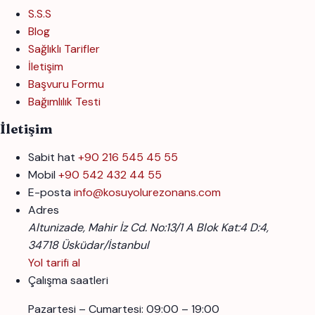
S.S.S
Blog
Sağlıklı Tarifler
İletişim
Başvuru Formu
Bağımlılık Testi
İletişim
Sabit hat
+90 216 545 45 55
Mobil
+90 542 432 44 55
E-posta
info@kosuyolurezonans.com
Adres
Altunizade, Mahir İz Cd. No:13/1 A Blok Kat:4 D:4,
34718 Üsküdar/İstanbul
Yol tarifi al
Çalışma saatleri
Pazartesi – Cumartesi: 09:00 – 19:00