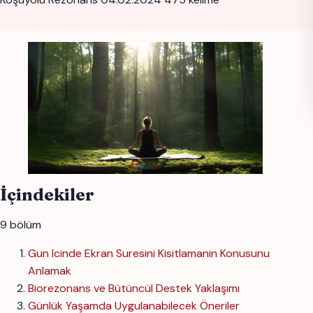
İçindekiler
9 bölüm
Gun Icinde Ekran Suresini Kisitlamanin Konusunu
Anlamak
Biorezonans ve Bütüncül Destek Yaklaşımı
Günlük Yaşamda Uygulanabilecek Öneriler