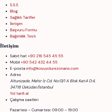
S.S.S
Blog
Sağlıklı Tarifler
İletişim
Başvuru Formu
Bağımlılık Testi
İletişim
Sabit hat
+90 216 545 45 55
Mobil
+90 542 432 44 55
E-posta
info@kosuyolurezonans.com
Adres
Altunizade, Mahir İz Cd. No:13/1 A Blok Kat:4 D:4,
34718 Üsküdar/İstanbul
Yol tarifi al
Çalışma saatleri
Pazartesi – Cumartesi: 09:00 – 19:00