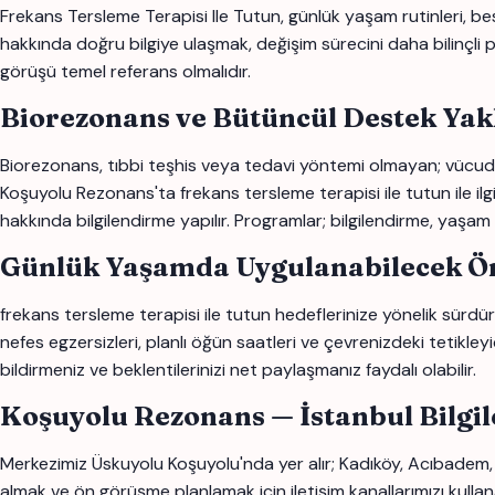
Frekans Tersleme Terapisi Ile Tutun, günlük yaşam rutinleri, besle
hakkında doğru bilgiye ulaşmak, değişim sürecini daha bilinçli pla
görüşü temel referans olmalıdır.
Biorezonans ve Bütüncül Destek Yak
Biorezonans, tıbbi teşhis veya tedavi yöntemi olmayan; vücudun
Koşuyolu Rezonans'ta frekans tersleme terapisi ile tutun ile ilgili
hakkında bilgilendirme yapılır. Programlar; bilgilendirme, yaşam 
Günlük Yaşamda Uygulanabilecek Ön
frekans tersleme terapisi ile tutun hedeflerinize yönelik sürdürü
nefes egzersizleri, planlı öğün saatleri ve çevrenizdeki tetikley
bildirmeniz ve beklentilerinizi net paylaşmanız faydalı olabilir.
Koşuyolu Rezonans — İstanbul Bilgi
Merkezimiz Üskuyolu Koşuyolu'nda yer alır; Kadıköy, Acıbadem, 
almak ve ön görüşme planlamak için iletişim kanallarımızı kullana