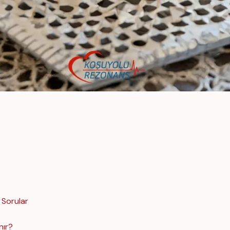
 Sorular
nır?