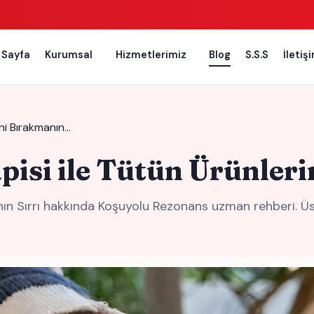
 Sayfa
Kurumsal
Hizmetlerimiz
Blog
S.S.S
İletiş
ini Bırakmanın…
isi ile Tütün Ürünleri
anın Sırrı hakkında Koşuyolu Rezonans uzman rehberi. Ü