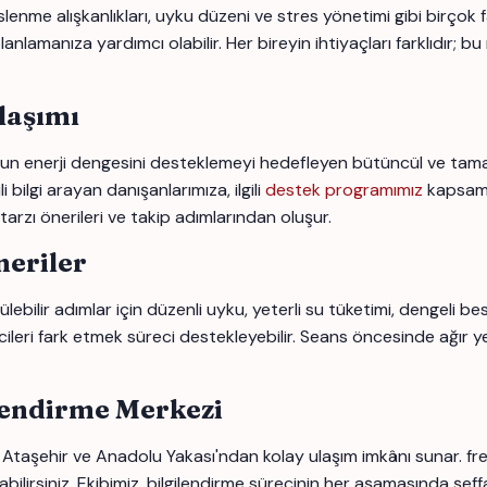
nme alışkanlıkları, uyku düzeni ve stres yönetimi gibi birçok fakt
nlamanıza yardımcı olabilir. Her bireyin ihtiyaçları farklıdır; bu
laşımı
 enerji dengesini desteklemeyi hedefleyen bütüncül ve tamamlay
 bilgi arayan danışanlarımıza, ilgili
destek programımız
kapsamı
tarzı önerileri ve takip adımlarından oluşur.
eriler
lebilir adımlar için düzenli uyku, yeterli su tüketimi, dengeli b
icileri fark etmek süreci destekleyebilir. Seans öncesinde ağır y
lendirme Merkezi
Ataşehir ve Anadolu Yakası'ndan kolay ulaşım imkânı sunar. frek
bilirsiniz. Ekibimiz, bilgilendirme sürecinin her aşamasında şeffa