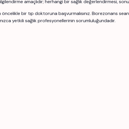
 bilgilendirme amaçlıdır; herhangi bir sağlık değerlendirmesi, son
için öncelikle bir tıp doktoruna başvurmalısınız. Biorezonans se
nızca yetkili sağlık profesyonellerinin sorumluluğundadır.