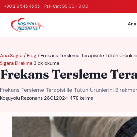
+90 216 545 45 55
Pzt–Cmt 09:00–19:00
Ana
Ana Sayfa
/
Blog
/
Frekans Tersleme Terapisi ile Tütün Ürünler
Sigara Bırakma
3 dk okuma
Frekans Tersleme Terap
Frekans Tersleme Terapisi ile Tütün Ürünlerini Bırakm
Koşuyolu Rezonans
26.01.2024
478 kelime