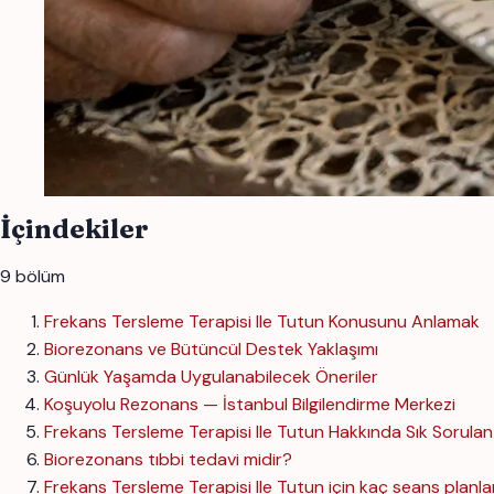
İçindekiler
9 bölüm
Frekans Tersleme Terapisi Ile Tutun Konusunu Anlamak
Biorezonans ve Bütüncül Destek Yaklaşımı
Günlük Yaşamda Uygulanabilecek Öneriler
Koşuyolu Rezonans — İstanbul Bilgilendirme Merkezi
Frekans Tersleme Terapisi Ile Tutun Hakkında Sık Sorulan
Biorezonans tıbbi tedavi midir?
Frekans Tersleme Terapisi Ile Tutun için kaç seans planla