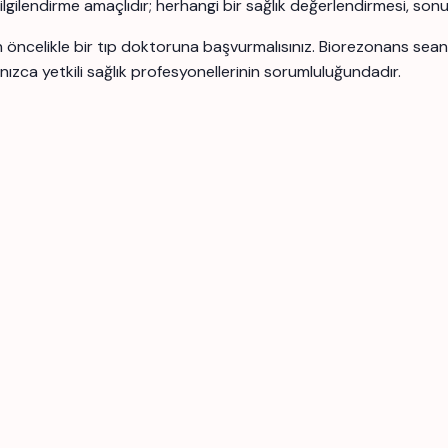
 bilgilendirme amaçlıdır; herhangi bir sağlık değerlendirmesi, son
için öncelikle bir tıp doktoruna başvurmalısınız. Biorezonans se
nızca yetkili sağlık profesyonellerinin sorumluluğundadır.