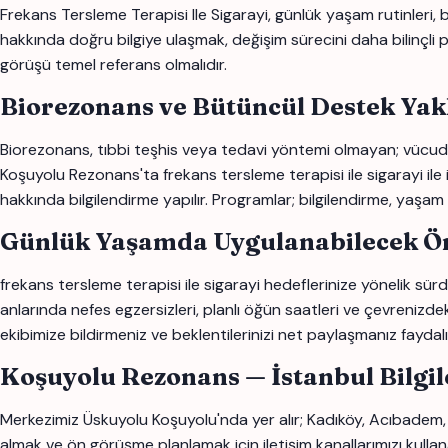
Frekans Tersleme Terapisi Ile Sigarayi, günlük yaşam rutinleri, be
hakkında doğru bilgiye ulaşmak, değişim sürecini daha bilinçli pla
görüşü temel referans olmalıdır.
Biorezonans ve Bütüncül Destek Yak
Biorezonans, tıbbi teşhis veya tedavi yöntemi olmayan; vücudun
Koşuyolu Rezonans'ta frekans tersleme terapisi ile sigarayi ile ilg
hakkında bilgilendirme yapılır. Programlar; bilgilendirme, yaşam 
Günlük Yaşamda Uygulanabilecek Ön
frekans tersleme terapisi ile sigarayi hedeflerinize yönelik sürd
anlarında nefes egzersizleri, planlı öğün saatleri ve çevrenizdek
ekibimize bildirmeniz ve beklentilerinizi net paylaşmanız faydalı o
Koşuyolu Rezonans — İstanbul Bilgi
Merkezimiz Üskuyolu Koşuyolu'nda yer alır; Kadıköy, Acıbadem, A
almak ve ön görüşme planlamak için iletişim kanallarımızı kullana