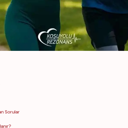
k
an Sorular
lanır?