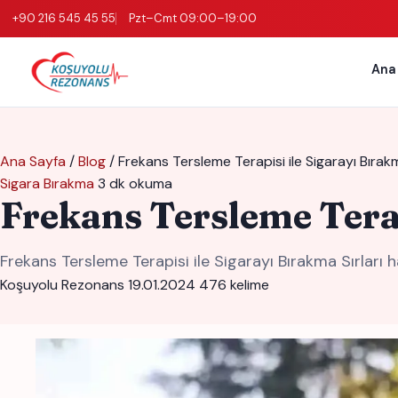
+90 216 545 45 55
Pzt–Cmt 09:00–19:00
Ana
Ana Sayfa
/
Blog
/
Frekans Tersleme Terapisi ile Sigarayı Bırakm
Sigara Bırakma
3 dk okuma
Frekans Tersleme Terap
Frekans Tersleme Terapisi ile Sigarayı Bırakma Sırları
Koşuyolu Rezonans
19.01.2024
476 kelime