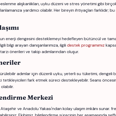
slenme alışkanlıkları, uyku düzeni ve stres yönetimi gibi birçok fa
nlamanıza yardımcı olabilir. Her bireyin ihtiyaçları farklıdır; bu
laşımı
 enerji dengesini desteklemeyi hedefleyen bütüncül ve tamamlay
ili bilgi arayan danışanlarımıza, ilgili
destek programımız
kapsa
tarzı önerileri ve takip adımlarından oluşur.
eriler
ürülebilir adımlar için düzenli uyku, yeterli su tüketimi, dengeli
i tetikleyicileri fark etmek süreci destekleyebilir. Seans öncesi
labilir.
lendirme Merkezi
taşehir ve Anadolu Yakası'ndan kolay ulaşım imkânı sunar. freka
bilirsiniz. Ekibimiz, bilgilendirme sürecinin her aşamasında şeffa