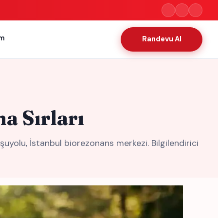
im
Randevu Al
a Sırları
yolu, İstanbul biorezonans merkezi. Bilgilendirici