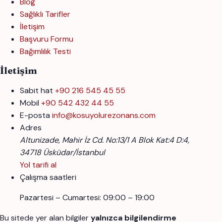
Blog
Sağlıklı Tarifler
İletişim
Başvuru Formu
Bağımlılık Testi
İletişim
Sabit hat
+90 216 545 45 55
Mobil
+90 542 432 44 55
E-posta
info@kosuyolurezonans.com
Adres
Altunizade, Mahir İz Cd. No:13/1 A Blok Kat:4 D:4,
34718 Üsküdar/İstanbul
Yol tarifi al
Çalışma saatleri
Pazartesi – Cumartesi: 09:00 – 19:00
Bu sitede yer alan bilgiler
yalnızca bilgilendirme