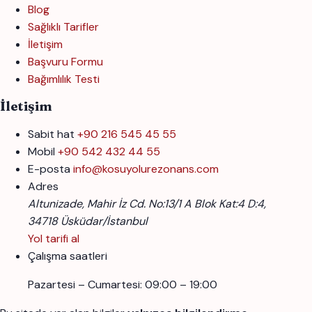
Blog
Sağlıklı Tarifler
İletişim
Başvuru Formu
Bağımlılık Testi
İletişim
Sabit hat
+90 216 545 45 55
Mobil
+90 542 432 44 55
E-posta
info@kosuyolurezonans.com
Adres
Altunizade, Mahir İz Cd. No:13/1 A Blok Kat:4 D:4,
34718 Üsküdar/İstanbul
Yol tarifi al
Çalışma saatleri
Pazartesi – Cumartesi: 09:00 – 19:00