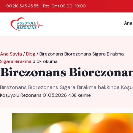
+90 216 545 45 55
Pzt–Cmt 09:00–19:00
Ana
Ana Sayfa
/
Blog
/
Birezonans Biorezonans Sigara Bırakma
Sigara Bırakma
3 dk okuma
Birezonans Biorezona
Birezonans Biorezonans Sigara Bırakma hakkında Koşuyo
Koşuyolu Rezonans
01.05.2026
438 kelime