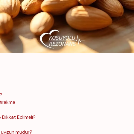
r?
Bırakma
 Dikkat Edilmeli?
ns uygun mudur?