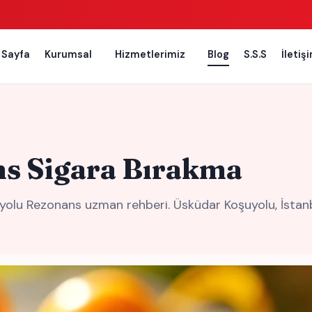
 Sayfa
Kurumsal
Hizmetlerimiz
Blog
S.S.S
İletiş
ns Sigara Bırakma
lu Rezonans uzman rehberi. Üsküdar Koşuyolu, İstanbul 