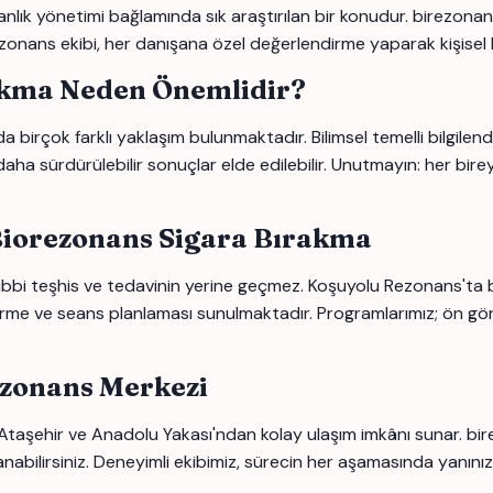
anlık yönetimi bağlamında sık araştırılan bir konudur. birezon
zonans ekibi, her danışana özel değerlendirme yaparak kişisel h
akma Neden Önemlidir?
çok farklı yaklaşım bulunmaktadır. Bilimsel temelli bilgilend
a sürdürülebilir sonuçlar elde edilebilir. Unutmayın: her bireyin
Biorezonans Sigara Bırakma
 tıbbi teşhis ve tedavinin yerine geçmez. Koşuyolu Rezonans't
rme ve seans planlaması sunulmaktadır. Programlarımız; ön gö
ezonans Merkezi
 Ataşehir ve Anadolu Yakası'ndan kolay ulaşım imkânı sunar. b
lanabilirsiniz. Deneyimli ekibimiz, sürecin her aşamasında yanını