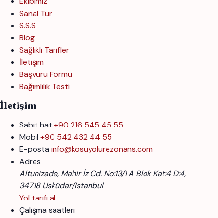
Ekibimiz
Sanal Tur
S.S.S
Blog
Sağlıklı Tarifler
İletişim
Başvuru Formu
Bağımlılık Testi
İletişim
Sabit hat
+90 216 545 45 55
Mobil
+90 542 432 44 55
E-posta
info@kosuyolurezonans.com
Adres
Altunizade, Mahir İz Cd. No:13/1 A Blok Kat:4 D:4,
34718 Üsküdar/İstanbul
Yol tarifi al
Çalışma saatleri