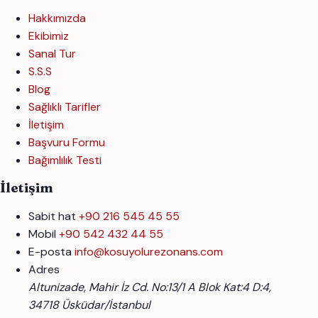
Hakkımızda
Ekibimiz
Sanal Tur
S.S.S
Blog
Sağlıklı Tarifler
İletişim
Başvuru Formu
Bağımlılık Testi
İletişim
Sabit hat
+90 216 545 45 55
Mobil
+90 542 432 44 55
E-posta
info@kosuyolurezonans.com
Adres
Altunizade, Mahir İz Cd. No:13/1 A Blok Kat:4 D:4,
34718 Üsküdar/İstanbul