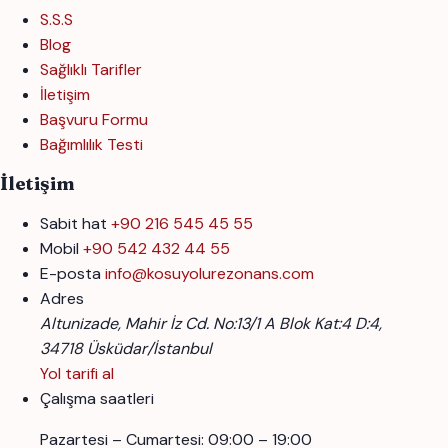
S.S.S
Blog
Sağlıklı Tarifler
İletişim
Başvuru Formu
Bağımlılık Testi
İletişim
Sabit hat
+90 216 545 45 55
Mobil
+90 542 432 44 55
E-posta
info@kosuyolurezonans.com
Adres
Altunizade, Mahir İz Cd. No:13/1 A Blok Kat:4 D:4,
34718 Üsküdar/İstanbul
Yol tarifi al
Çalışma saatleri
Pazartesi – Cumartesi: 09:00 – 19:00