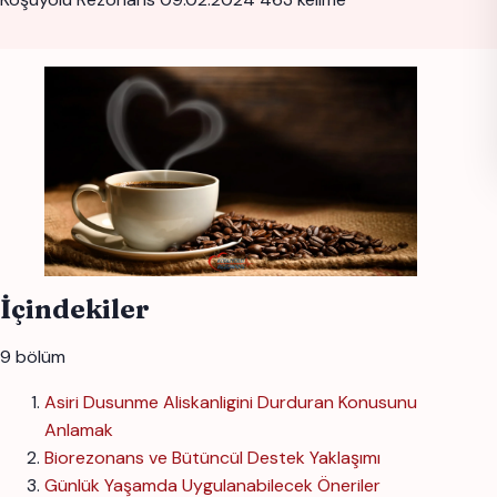
İçindekiler
9 bölüm
Asiri Dusunme Aliskanligini Durduran Konusunu
Anlamak
Biorezonans ve Bütüncül Destek Yaklaşımı
Günlük Yaşamda Uygulanabilecek Öneriler