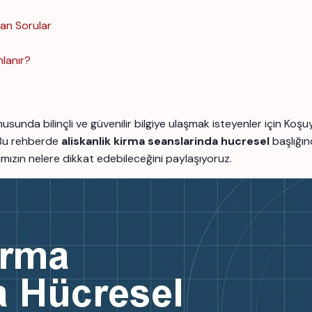
lan Sorular
nlanır?
usunda bilinçli ve güvenilir bilgiye ulaşmak isteyenler için K
 Bu rehberde
aliskanlik kirma seanslarinda hucresel
başlığın
arımızın nelere dikkat edebileceğini paylaşıyoruz.