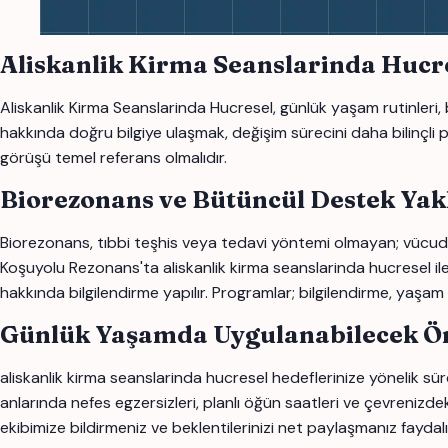
Aliskanlik Kirma Seanslarinda Huc
Aliskanlik Kirma Seanslarinda Hucresel, günlük yaşam rutinleri, b
hakkında doğru bilgiye ulaşmak, değişim sürecini daha bilinçli pla
görüşü temel referans olmalıdır.
Biorezonans ve Bütüncül Destek Yak
Biorezonans, tıbbi teşhis veya tedavi yöntemi olmayan; vücudun
Koşuyolu Rezonans'ta aliskanlik kirma seanslarinda hucresel ile ilg
hakkında bilgilendirme yapılır. Programlar; bilgilendirme, yaşam 
Günlük Yaşamda Uygulanabilecek Ön
aliskanlik kirma seanslarinda hucresel hedeflerinize yönelik sürd
anlarında nefes egzersizleri, planlı öğün saatleri ve çevrenizdek
ekibimize bildirmeniz ve beklentilerinizi net paylaşmanız faydalı o