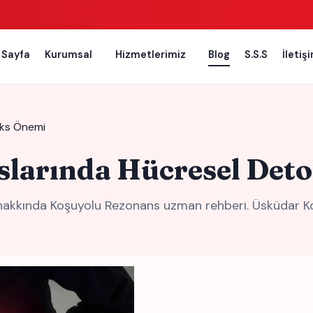
 Sayfa
Kurumsal
Hizmetlerimiz
Blog
S.S.S
İletiş
oks Önemi
slarında Hücresel Det
akkında Koşuyolu Rezonans uzman rehberi. Üsküdar Koşu