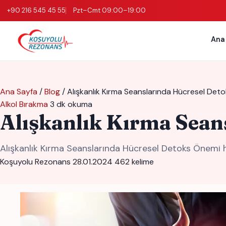
+90 216 545 45 55
Pzt–Cmt 09:00–19:00
Ana
Ana Sayfa
/
Blog
/
Alışkanlık Kırma Seanslarında Hücresel Det
Alkol Bırakma
3 dk okuma
Alışkanlık Kırma Sean
Alışkanlık Kırma Seanslarında Hücresel Detoks Önemi h
Koşuyolu Rezonans
28.01.2024
462 kelime