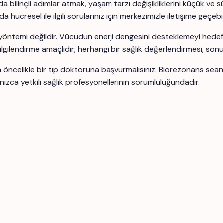
bilinçli adımlar atmak, yaşam tarzı değişikliklerini küçük ve s
ucresel ile ilgili sorularınız için merkezimizle iletişime geçebili
yöntemi değildir. Vücudun enerji dengesini desteklemeyi hedefle
 bilgilendirme amaçlıdır; herhangi bir sağlık değerlendirmesi, son
için öncelikle bir tıp doktoruna başvurmalısınız. Biorezonans se
nızca yetkili sağlık profesyonellerinin sorumluluğundadır.