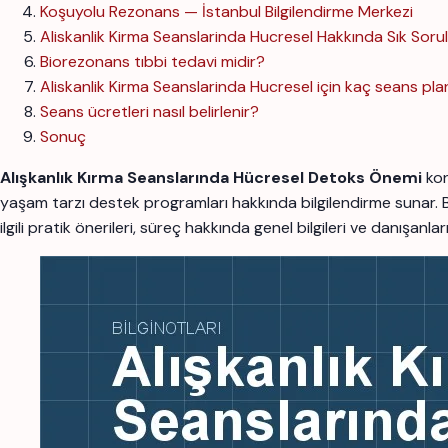
Koşuyolu Rezonans — İstanbul Bilgilendirme Merkezi
Aliskanlik Kirma Seanslarinda Hucresel Hakkında Sık Soru
Biorezonans tıbbi tedavi midir?
Aliskanlik Kirma Seanslarinda Hucresel için kaç seans pla
Seans ücretleri nasıl belirlenir?
Sonuç
Alışkanlık Kırma Seanslarında Hücresel Detoks Önemi
kon
yaşam tarzı destek programları hakkında bilgilendirme sunar.
ilgili pratik önerileri, süreç hakkında genel bilgileri ve danışanl