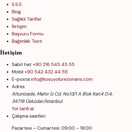
S.S.S
Blog
Sağlıklı Tarifler
İletişim
Başvuru Formu
Bağımlılık Testi
İletişim
Sabit hat
+90 216 545 45 55
Mobil
+90 542 432 44 55
E-posta
info@kosuyolurezonans.com
Adres
Altunizade, Mahir İz Cd. No:13/1 A Blok Kat:4 D:4,
34718 Üsküdar/İstanbul
Yol tarifi al
Çalışma saatleri
Pazartesi – Cumartesi: 09:00 – 19:00