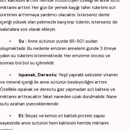
süt kalitesini arttırır hemde fitoöstrojen özelliği ile anne sütü
miktarını arttırır. Her gün bir yemek kaşığı tahin tüketimi süt
üretimini arttırmaya yardımcı olacaktır. İsterseniz demir
içeriği yüksek olan pekmezle karıştırıp tüketin, isterseniz de
salatalara sos olarak ekleyin.
•
Su :
Anne sütünün yüzde 85-90'ı sudan
oluşmaktadır. Bu nedenle emziren annelerin günde 3 litreye
yakın su tüketimi istenmektedir. Her emzirme öncesi ve
sonrası bol bol su içilmelidir.
•
Ispanak, Dereotu:
Yeşil yapraklı sebzeler vitamin
ve mineral içeriği ile anne sütünün besleyiciliğini arttırır.
Özellikle ıspanak ve dereotu gaz yapmadan süt kalitesi ve
miktarını arttıracaktır fakat naneden uzak durulmalıdır. Nane
sütü azaltan yiyeceklerdendir.
•
Et:
Beyaz ve kırmızı et kaliteli protein yapısı
sayesinde anne sütünün hem kalitesini hemde miktarını