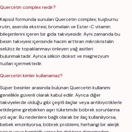
Quercetin complex nedir?
Kapsül formunda sunulan Quercetin complex; kuşburnu
rutin, aserola ekstresi, bromelain ve Ester-C vitamin
bileşenlerini içeren bir gıda takviyesidir. Aynı zamanda bu
besin takviyesi içerisinde hacim arttıran mikrokristalin
selüloz ile topaklanmayı önleyen yağ asitleri
bulunmaktadır. Ayrıca silikon dioksit ve magnezyum
tuzları içermektedir.
Quercetin kimler kullanamaz?
Süper besinler arasında bulunan Quercetin kullanımı
genellikle güvenli olarak kabul edilir. Ayrıca diğer
takviyelerde olduğu gibi çeşitli ilaçlar veya antibiyotiklerle
etkileşime girebilirken aşırı tüketimde böbrek sorunlarına
yol açar. Bu nedenlere bağlı olarak bir ilaç kullanılıyorsa,
bebek emziriliyorsa, böbrek problemi, herhangi bir alerjik
sorun veya hamilelik varsa bir doktora danışmadan