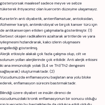
gösteriyorsak maalesef sadece meyve ve sebze
tüketerek ihtiyacımız olan kuercetin düzeyine ulaşamayız.
Kursetin’in anti diyabetik, antienflamatuar, antioksidan,
Alzheimer karşıtı, antimikrobiyal ve birçok kanser türü için
de antikanserojen etkileri çalışmalarla gösterilmiştir. (1)
Serbest oksijen radikallerini azaltarak artritlerde ve yara
iyileşmesini hızlandırarak, kalıcı izlerin oluşmasını
engellediği gösterilmiş.
Alerjik etkisiyle alakalı çok fazla çalışma olup, cilt ve
solunum yolları alerjilerinde çok etkilidir. Anti alerjik etkisini
iki ana immünolojik yolak (IL4 ve Th1/Th2 dengesini
sağlayarak) oluşturmaktadır. (2)
Vücudumuzda enflamasyonu başlatan ana yolu bloke
ederek, enflamasyon sürecini bastırmaktadır.
Bilindiği üzere diyabet ve insülin direnci de
vücudumuzdaki kronik enflamasyonun bir sonucu olduğu
için kuercetin bu hastalıklarda da oldukça etkili olduğu