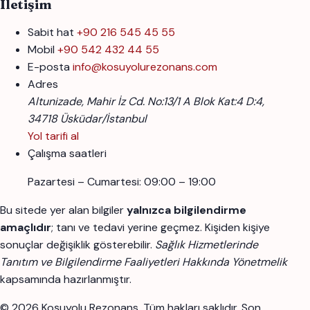
İletişim
Sabit hat
+90 216 545 45 55
Mobil
+90 542 432 44 55
E-posta
info@kosuyolurezonans.com
Adres
Altunizade, Mahir İz Cd. No:13/1 A Blok Kat:4 D:4,
34718 Üsküdar/İstanbul
Yol tarifi al
Çalışma saatleri
Pazartesi – Cumartesi: 09:00 – 19:00
Bu sitede yer alan bilgiler
yalnızca bilgilendirme
amaçlıdır
; tanı ve tedavi yerine geçmez. Kişiden kişiye
sonuçlar değişiklik gösterebilir.
Sağlık Hizmetlerinde
Tanıtım ve Bilgilendirme Faaliyetleri Hakkında Yönetmelik
kapsamında hazırlanmıştır.
© 2026 Koşuyolu Rezonans. Tüm hakları saklıdır.
Son