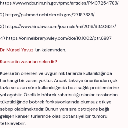
https://www.ncbi.nlm.nih.gov/pmc/articles/PMC7254783/
2) https://pubmed.ncbi.nlm.nih.gov/27187333/
3) https://www.hindawi.com/journals/mi/2016/9340637/
4) https://onlinelibrary.wiley.com/doi/10.1002/ptr.6887
Dr. Mürsel Yavuz
‘un kaleminden.
Kuersetin zararları nelerdir?
Kuersetin önerilen ve uygun miktarlarda kullanıldığında
herhangi bir zararı yoktur. Ancak takviye önerilenden çok
fazla ve uzun süre kullanıldığında bazı sağlık problemlerine
yol açabilir. Özellikle böbrek rahatsızlığı olanlar tarafından
tüketildiğinde böbrek fonksiyonlarında olumsuz etkiye
sebep olabilmektedir. Bunun yanı sıra östrojene bağlı
gelişen kanser türlerinde olası potansiyel bir tümörü
tetikleyebilir.