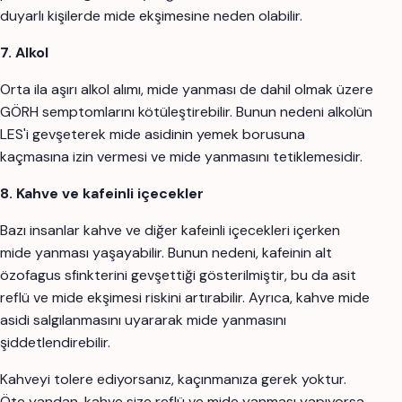
duyarlı kişilerde mide ekşimesine neden olabilir.
7. Alkol
Orta ila aşırı alkol alımı, mide yanması de dahil olmak üzere
GÖRH semptomlarını kötüleştirebilir. Bunun nedeni alkolün
LES'i gevşeterek mide asidinin yemek borusuna
kaçmasına izin vermesi ve mide yanmasını tetiklemesidir.
8. Kahve ve kafeinli içecekler
Bazı insanlar kahve ve diğer kafeinli içecekleri içerken
mide yanması yaşayabilir. Bunun nedeni, kafeinin alt
özofagus sfinkterini gevşettiği gösterilmiştir, bu da asit
reflü ve mide ekşimesi riskini artırabilir. Ayrıca, kahve mide
asidi salgılanmasını uyararak mide yanmasını
şiddetlendirebilir.
Kahveyi tolere ediyorsanız, kaçınmanıza gerek yoktur.
Öte yandan, kahve size reflü ve mide yanması yapıyorsa,