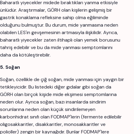
Baharatlı yiyecekler midede bıraktıkları yanma etkisiyle
ünlüdür. Araştırmalar, GÖRH olan kişilerin gelişmiş bir
gastrik konaklama refleksine sahip olma eğiliminde
olduğunu bulmuştur. Bu durum, mide yanmasına neden
olabilen LES'in gevşemesinin artmasıyla ilişkilidir. Ayrıca,
baharatlı yiyecekler zaten iltihaplı olan yemek borusunu
tahriş edebilir ve bu da mide yanması semptomlarını
daha da kötüleştirebilir.
5. Soğan
Soğan, özellikle de çiğ soğan, mide yanması için yaygın bir
tetikleyicidir. Bu listedeki diğer gıdalar gibi soğan da
GÖRH olan birçok kişide mide ekşimesi semptomlarına
neden olur. Ayrıca soğan, bazı insanlarda sindirim
sorunlarına neden olan küçük sindirilemeyen
karbonhidrat sınıfı olan FODMAP'lerin (fermente edilebilir
oligosakkaritler, disakkaritler, monosakkaritler ve
polioller) zengin bir kaynağıdır. Bunlar FODMAP'lere